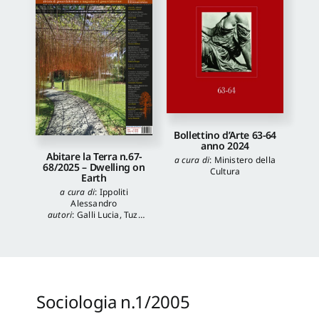
Bollettino d’Arte 63-64
anno 2024
Abitare la Terra n.67-
a cura di
:
Ministero della
68/2025 – Dwelling on
Cultura
Earth
a cura di
:
Ippoliti
Alessandro
autori
:
Galli Lucia
,
Tuzi
Stefania
,
Veronica
Balboni
,
Morgia
Federica
,
Anna Lei
,
Capanna Alessandra
,
Reale Luca
,
Spita Leone
,
Jacopo Mannello
Sociologia n.1/2005