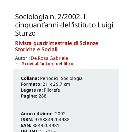
Reale Luca
,
Spita Leone
,
Jacopo Mannello
Sociologia n. 2/2002. I
cinquant’anni dell’istituto Luigi
Sturzo
Rivista quadrimestrale di Scienze
Storiche e Sociali
Autori:
De Rosa Gabriele
Scrivi all'autore del libro
Periodici
,
Sociologia
Formato:
21 x 29,7 cm
Legatura:
Filorefe
Pagine:
288
Anno edizione:
2002
ISBN:
9788849204988
EAN:
8849204981
UB. INT. :
T701F