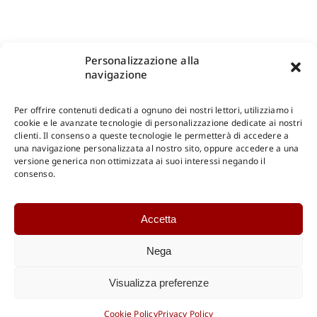
Personalizzazione alla
navigazione
Per offrire contenuti dedicati a ognuno dei nostri lettori, utilizziamo i
cookie e le avanzate tecnologie di personalizzazione dedicate ai nostri
clienti. Il consenso a queste tecnologie le permetterà di accedere a
una navigazione personalizzata al nostro sito, oppure accedere a una
Shop Gangemi Editore
-
Pagamenti Sicuri e anche Rateali
.
versione generica non ottimizzata ai suoi interessi negando il
consenso.
Catalogo Online
Accetta
CONSULTAZIONE
Catalogo Internazionale
Nega
Catalogo Online
DOWNLOAD
Visualizza preferenze
Catalogo Internazionale
Cookie Policy
Privacy Policy