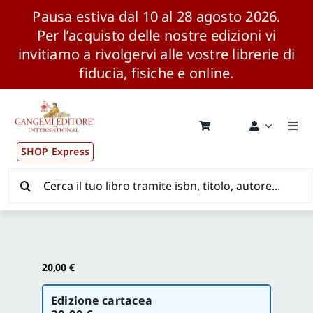
Pausa estiva dal 10 al 28 agosto 2026.
Per l’acquisto delle nostre edizioni vi
invitiamo a rivolgervi alle vostre librerie di
fiducia, fisiche e online.
Salta
al
contenuto
Togg
Navi
SHOP Express
Pubblicazioni
Cerca
per:
News ed Eventi
Distribuzione Wolrdwide
20,00
€
Scegli
CONSIP / MEPA / ANVUR / CINECA
Edizione cartacea
la