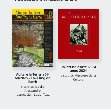
Bollettino d’Arte 63-64
anno 2024
Abitare la Terra n.67-
a cura di
:
Ministero della
68/2025 – Dwelling on
Cultura
Earth
a cura di
:
Ippoliti
Alessandro
autori
:
Galli Lucia
,
Tuzi
Stefania
,
Veronica
Balboni
,
Morgia
Federica
,
Anna Lei
,
Capanna Alessandra
,