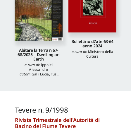
Bollettino d’Arte 63-64
anno 2024
Abitare la Terra n.67-
a cura di
:
Ministero della
68/2025 – Dwelling on
Cultura
Earth
a cura di
:
Ippoliti
Alessandro
autori
:
Galli Lucia
,
Tuzi
Stefania
,
Veronica
Balboni
,
Morgia
Federica
,
Anna Lei
,
Capanna Alessandra
,
Reale Luca
,
Spita Leone
,
Jacopo Mannello
Tevere n. 9/1998
Rivista Trimestrale dell'Autorità di
Bacino del Fiume Tevere