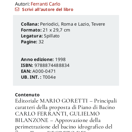
Autori:
Ferranti Carlo
Scrivi all'autore del libro
Periodici
,
Roma e Lazio
,
Tevere
Formato:
21 x 29,7 cm
Legatura:
Spillato
Pagine:
32
Anno edizione:
1998
ISBN:
9788874488834
EAN:
A000-0471
UB. INT. :
T004e
Contenuto
Editoriale MARIO GORETTI – Principali
caratteri della proposta di Piano di Bacino
CARLO FERRANTI, GULIELMO
BILANZONE – Approvazione della
perimetrazione del bacino idrografico del