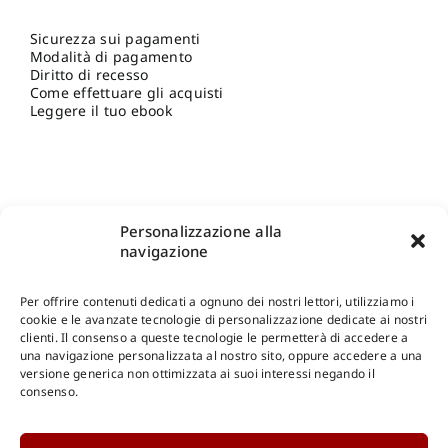
Sicurezza sui pagamenti
Modalità di pagamento
Diritto di recesso
Come effettuare gli acquisti
Leggere il tuo ebook
Personalizzazione alla
navigazione
Per offrire contenuti dedicati a ognuno dei nostri lettori, utilizziamo i
cookie e le avanzate tecnologie di personalizzazione dedicate ai nostri
clienti. Il consenso a queste tecnologie le permetterà di accedere a
una navigazione personalizzata al nostro sito, oppure accedere a una
Shop Gangemi Editore
-
Pagamenti Sicuri e anche Rateali
.
versione generica non ottimizzata ai suoi interessi negando il
consenso.