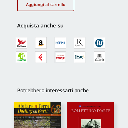
9/1998
Aggiungi al carrello
quantità
Proposte di pubblicazione
Acquista anche su
Gangemi Editore
Newsletter
Potrebbero interessarti anche