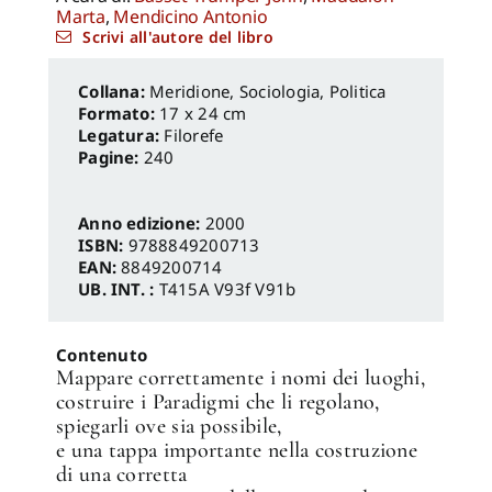
Marta
,
Mendicino Antonio
Scrivi all'autore del libro
Meridione
,
Sociologia, Politica
Formato:
17 x 24 cm
Legatura:
Filorefe
Pagine:
240
Anno edizione:
2000
ISBN:
9788849200713
EAN:
8849200714
UB. INT. :
T415A V93f V91b
Contenuto
Mappare correttamente i nomi dei luoghi,
costruire i Paradigmi che li regolano,
spiegarli ove sia possibile,
e una tappa importante nella costruzione
di una corretta