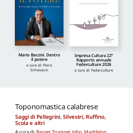
Mario Baccini. Dentro
Impresa Cultura 22°
il potere
Rapporto annuale
Federculture 2026
a cura di
:
Piero
Schiavazzi
a cura di
:
Federculture
Toponomastica calabrese
Saggi di Pellegrini, Silvestri, Ruffino,
Scola e altri
A cura di:
Basset Trumper John
,
Maddalon