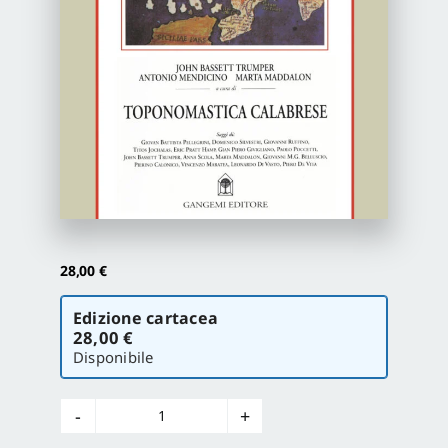
Proposte di pubblicazione
Gangemi Editore
Newsletter
28,00
€
Scegli
Edizione cartacea
la
28,00 €
versione
Disponibile
Toponomastica