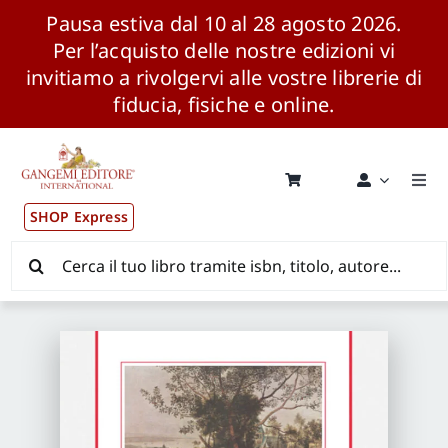
Pausa estiva dal 10 al 28 agosto 2026.
Per l’acquisto delle nostre edizioni vi
invitiamo a rivolgervi alle vostre librerie di
fiducia, fisiche e online.
Salta
al
contenuto
Togg
Navi
SHOP Express
Pubblicazioni
Cerca
per:
News ed Eventi
Distribuzione Wolrdwide
CONSIP / MEPA / ANVUR / CINECA