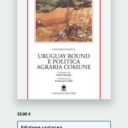
Newsletter
Autori
Proposte di pubblicazione
Gangemi Editore
Newsletter
33,00
€
Scegli
Edizione cartacea