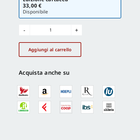
la
33,00 €
versione
Disponibile
Uruguay
round
e
Aggiungi al carrello
politica
agraria
europea
Acquista anche su
quantità