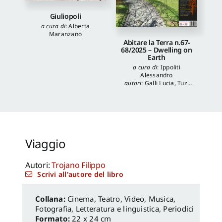
Giuliopoli
a cura di
:
Alberta
Maranzano
Abitare la Terra n.67-
68/2025 – Dwelling on
Earth
a cura di
:
Ippoliti
Alessandro
autori
:
Galli Lucia
,
Tuzi
Stefania
,
Veronica
Balboni
,
Morgia
Federica
,
Anna Lei
,
Capanna Alessandra
,
Reale Luca
,
Spita Leone
,
Jacopo Mannello
Viaggio
Autori:
Trojano Filippo
Scrivi all'autore del libro
Cinema, Teatro, Video, Musica
,
Fotografia
,
Letteratura e linguistica
,
Periodici
Formato:
22 x 24 cm