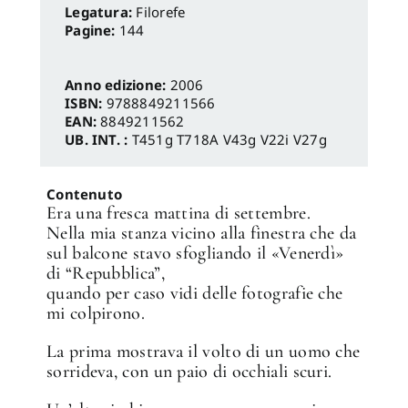
Legatura:
Filorefe
Pagine:
144
Anno edizione:
2006
ISBN:
9788849211566
EAN:
8849211562
UB. INT. :
T451g T718A V43g V22i V27g
Contenuto
Era una fresca mattina di settembre.
Nella mia stanza vicino alla finestra che da
sul balcone stavo sfogliando il «Venerdì»
di “Repubblica”,
quando per caso vidi delle fotografie che
mi colpirono.
La prima mostrava il volto di un uomo che
sorrideva, con un paio di occhiali scuri.