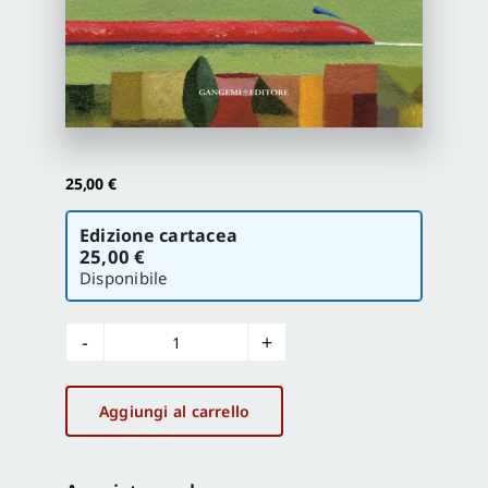
Proposte di pubblicazione
Gangemi Editore
25,00
€
Newsletter
Scegli
Edizione cartacea
la
25,00 €
versione
Disponibile
Viaggio
quantità
Aggiungi al carrello