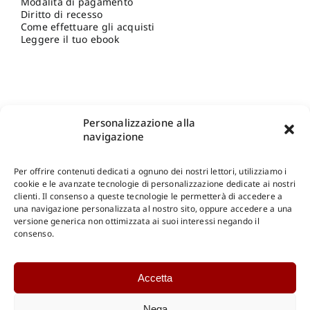
Modalità di pagamento
Diritto di recesso
Come effettuare gli acquisti
Leggere il tuo ebook
Personalizzazione alla
navigazione
Per offrire contenuti dedicati a ognuno dei nostri lettori, utilizziamo i
cookie e le avanzate tecnologie di personalizzazione dedicate ai nostri
clienti. Il consenso a queste tecnologie le permetterà di accedere a
una navigazione personalizzata al nostro sito, oppure accedere a una
Shop Gangemi Editore
-
Pagamenti Sicuri e anche Rateali
.
versione generica non ottimizzata ai suoi interessi negando il
consenso.
Catalogo Online
Accetta
CONSULTAZIONE
Catalogo Internazionale
Nega