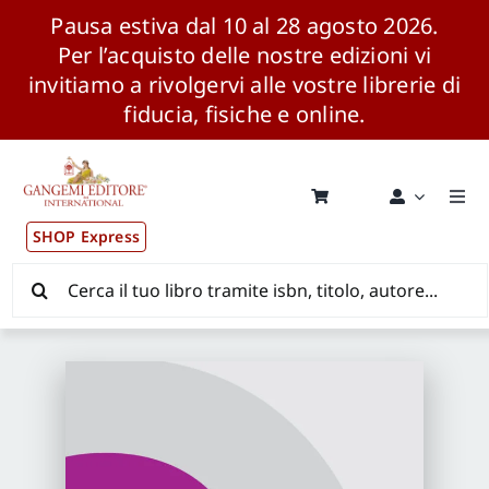
Pausa estiva dal 10 al 28 agosto 2026.
Per l’acquisto delle nostre edizioni vi
invitiamo a rivolgervi alle vostre librerie di
fiducia, fisiche e online.
Salta
al
contenuto
Togg
Navi
SHOP Express
Pubblicazioni
Cerca
per:
News ed Eventi
Distribuzione Wolrdwide
CONSIP / MEPA / ANVUR / CINECA