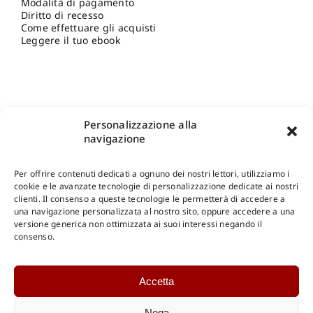
Modalità di pagamento
Diritto di recesso
Come effettuare gli acquisti
Leggere il tuo ebook
Personalizzazione alla
navigazione
Per offrire contenuti dedicati a ognuno dei nostri lettori, utilizziamo i
cookie e le avanzate tecnologie di personalizzazione dedicate ai nostri
clienti. Il consenso a queste tecnologie le permetterà di accedere a
una navigazione personalizzata al nostro sito, oppure accedere a una
Shop Gangemi Editore
-
Pagamenti Sicuri e anche Rateali
.
versione generica non ottimizzata ai suoi interessi negando il
consenso.
Catalogo Online
Accetta
CONSULTAZIONE
Catalogo Internazionale
Nega