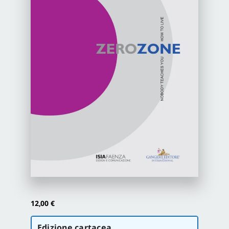
Newsletter
Autori
Proposte di pubblicazione
Gangemi Editore
Newsletter
12,00
€
Scegli
Edizione cartacea