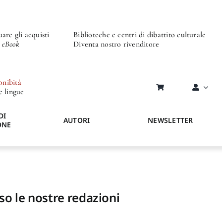
are gli acquisti
Biblioteche e centri di dibattito culturale
o eBook
Diventa nostro rivenditore
onibità
re lingue
DI
AUTORI
NEWSLETTER
ONE
so le nostre redazioni