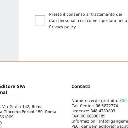
Presto il consenso al trattamento dei
dati personali così come riportato nella
Privacy policy
ditore SPA
Contatti
onal
Numero verde gratuito:
800
Call Center:
06.6872774
: Via Giulia 142, Roma
Urgenze:
348.4769803
ia Giacomo Peroni 150, Roma
FAX: 06.68806189
8861009
Informazioni:
info@gangemie
cy
PEC: gangemieditore@pec.it
y