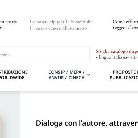
ra storia
La nostra tipografia Sostenibile
Come effettu
Leggere il tu
ti
Il nostro centro allestimento
Sfoglia catalogo disp
• lingua Italiana
• alt
STRIBUZIONE
CONSIP / MEPA /
PROPOSTE 
WORLDWIDE
ANVUR / CINECA
PUBBLICAZI
Dialoga con l’autore, attraver