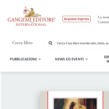
Salta
al
contenuto
La nost
Acquisto Express
Contat
Cerca
Cerca libro
per:
DI
PUBBLICAZIONI
NEWS ED EVENTI