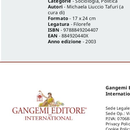
Categorie
- Sociologia, Politica
Autori
- Michaela Liuccio Tafuri (a
cura di)
Formato
- 17 x 24 cm
Legatura
- Filorefe
ISBN
- 9788849204407
EAN
- 884920440X
Anno edizione
- 2003
Gangemi E
Internati
Sede Legale
Sede Op.: V
P.IVA: 0706
Privacy Poli
Cookie Polic