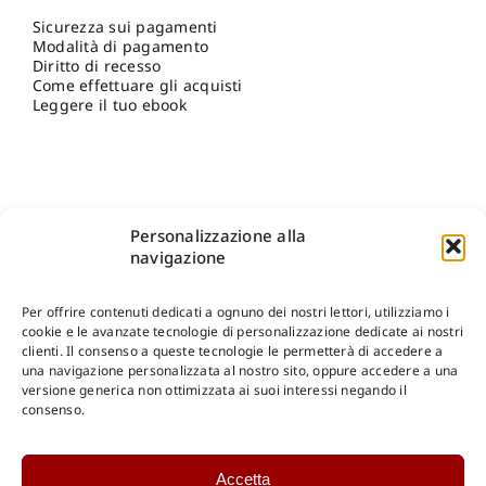
Sicurezza sui pagamenti
Modalità di pagamento
Diritto di recesso
Come effettuare gli acquisti
Leggere il tuo ebook
Personalizzazione alla
navigazione
Per offrire contenuti dedicati a ognuno dei nostri lettori, utilizziamo i
cookie e le avanzate tecnologie di personalizzazione dedicate ai nostri
clienti. Il consenso a queste tecnologie le permetterà di accedere a
una navigazione personalizzata al nostro sito, oppure accedere a una
Shop Gangemi Editore
-
Pagamenti Sicuri e anche Rateali
.
versione generica non ottimizzata ai suoi interessi negando il
consenso.
Catalogo Online
Accetta
CONSULTAZIONE