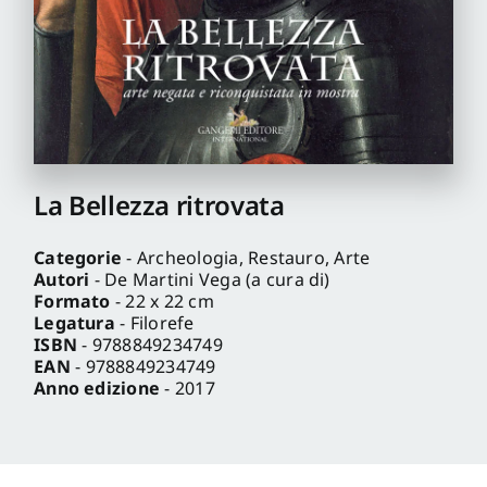
Pro
Gan
New
La Bellezza ritrovata
Categorie
- Archeologia, Restauro, Arte
Autori
- De Martini Vega (a cura di)
Formato
- 22 x 22 cm
Legatura
- Filorefe
ISBN
- 9788849234749
EAN
- 9788849234749
Anno edizione
- 2017