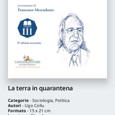
Pro
Gan
New
La terra in quarantena
Categorie
- Sociologia, Politica
Autori
- Ugo Collu
Formato
- 15 x 21 cm