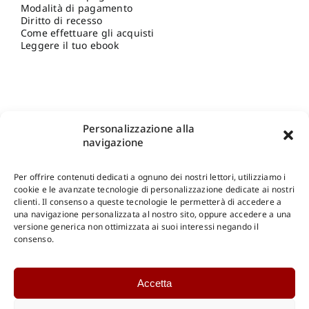
Modalità di pagamento
Diritto di recesso
Come effettuare gli acquisti
Leggere il tuo ebook
Personalizzazione alla
navigazione
Per offrire contenuti dedicati a ognuno dei nostri lettori, utilizziamo i
cookie e le avanzate tecnologie di personalizzazione dedicate ai nostri
clienti. Il consenso a queste tecnologie le permetterà di accedere a
una navigazione personalizzata al nostro sito, oppure accedere a una
Shop Gangemi Editore
-
Pagamenti Sicuri e anche Rateali
.
versione generica non ottimizzata ai suoi interessi negando il
consenso.
Catalogo Online
Accetta
CONSULTAZIONE
Catalogo Internazionale