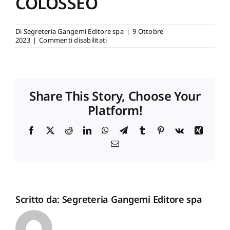
COLOSSEO
Newsletter
Di
Segreteria Gangemi Editore spa
|
9 Ottobre
su
2023
|
Commenti disabilitati
BOOKSHOP
Autori
ELECTA
COLOSSEO
Proposte di pubblicazione
Share This Story, Choose Your
Platform!
Gangemi Editore
Facebook
X
Reddit
LinkedIn
WhatsApp
Telegram
Tumblr
Pinterest
Vk
Xing
Email
Newsletter
Scritto da:
Segreteria Gangemi Editore spa