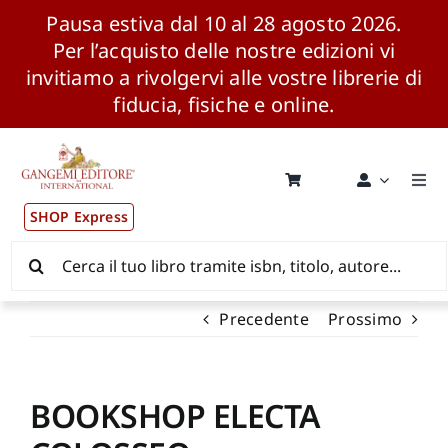
Pausa estiva dal 10 al 28 agosto 2026.
Per l’acquisto delle nostre edizioni vi
invitiamo a rivolgervi alle vostre librerie di
fiducia, fisiche e online.
Salta
al
contenuto
Togg
Navi
SHOP Express
Pubblicazioni
Cerca
per:
News ed Eventi
Precedente
Prossimo
Distribuzione Wolrdwide
BOOKSHOP ELECTA
CONSIP / MEPA / ANVUR / CINECA