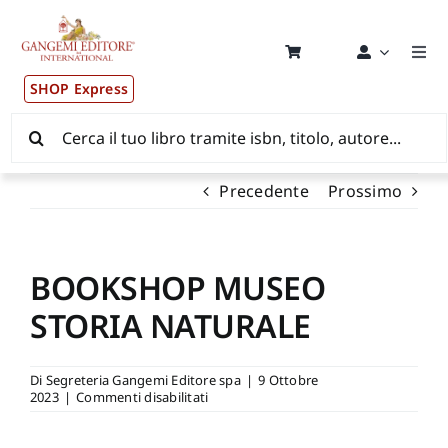
Salta
al
contenuto
Togg
Navi
SHOP Express
Pubblicazioni
Cerca
per:
News ed Eventi
Precedente
Prossimo
Distribuzione Wolrdwide
BOOKSHOP MUSEO
CONSIP / MEPA / ANVUR / CINECA
STORIA NATURALE
Newsletter
Di
Segreteria Gangemi Editore spa
|
9 Ottobre
su
2023
|
Commenti disabilitati
BOOKSHOP
Autori
MUSEO
STORIA