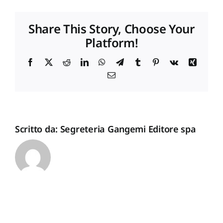
NATURALE
Proposte di pubblicazione
Share This Story, Choose Your
Platform!
Gangemi Editore
Facebook
X
Reddit
LinkedIn
WhatsApp
Telegram
Tumblr
Pinterest
Vk
Xing
Email
Newsletter
Scritto da:
Segreteria Gangemi Editore spa