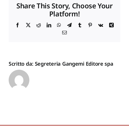
Share This Story, Choose Your
Platform!
Proposte di pubblicazione
Facebook
X
Reddit
LinkedIn
WhatsApp
Telegram
Tumblr
Pinterest
Vk
Xing
Email
Gangemi Editore
Newsletter
Scritto da:
Segreteria Gangemi Editore spa