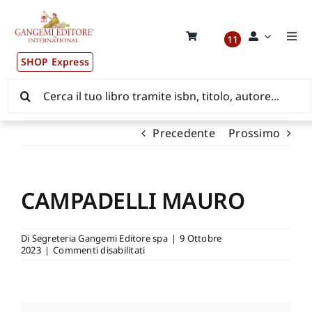
Salta
al
contenuto
11
Togg
Navi
SHOP Express
Pubblicazioni
Cerca
per:
News ed Eventi
Precedente
Prossimo
Distribuzione Wolrdwide
CAMPADELLI MAURO
CONSIP / MEPA / ANVUR / CINECA
Di
Segreteria Gangemi Editore spa
|
9 Ottobre
su
2023
|
Commenti disabilitati
Newsletter
CAMPADELLI
MAURO
Autori