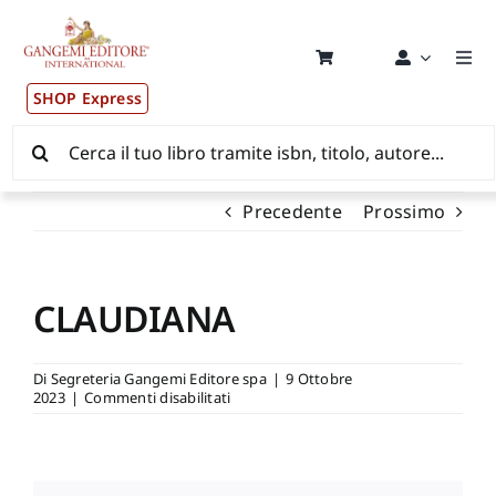
Salta
al
contenuto
Togg
Navi
SHOP Express
Pubblicazioni
Cerca
per:
News ed Eventi
Precedente
Prossimo
Distribuzione Wolrdwide
CLAUDIANA
CONSIP / MEPA / ANVUR / CINECA
Di
Segreteria Gangemi Editore spa
|
9 Ottobre
su
2023
|
Commenti disabilitati
Newsletter
CLAUDIANA
Autori