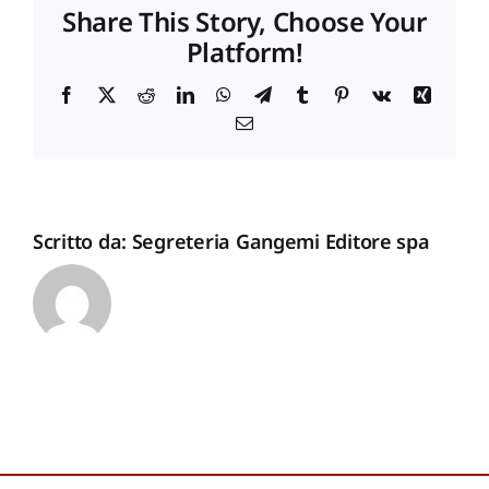
Share This Story, Choose Your
Platform!
Proposte di pubblicazione
Facebook
X
Reddit
LinkedIn
WhatsApp
Telegram
Tumblr
Pinterest
Vk
Xing
Email
Gangemi Editore
Newsletter
Scritto da:
Segreteria Gangemi Editore spa