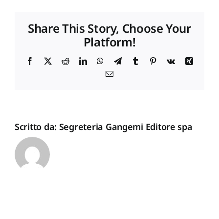
LORANDI
M.
Proposte di pubblicazione
Share This Story, Choose Your
Platform!
Gangemi Editore
Facebook
X
Reddit
LinkedIn
WhatsApp
Telegram
Tumblr
Pinterest
Vk
Xing
Email
Newsletter
Scritto da:
Segreteria Gangemi Editore spa