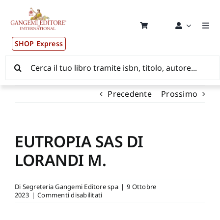
Salta
al
contenuto
Togg
Navi
SHOP Express
Pubblicazioni
Cerca
per:
News ed Eventi
Precedente
Prossimo
Distribuzione Wolrdwide
EUTROPIA SAS DI
CONSIP / MEPA / ANVUR / CINECA
LORANDI M.
Newsletter
Di
Segreteria Gangemi Editore spa
|
9 Ottobre
su
2023
|
Commenti disabilitati
EUTROPIA
Autori
SAS
DI