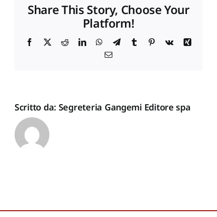
Share This Story, Choose Your
Platform!
Proposte di pubblicazione
Facebook
X
Reddit
LinkedIn
WhatsApp
Telegram
Tumblr
Pinterest
Vk
Xing
Email
Gangemi Editore
Newsletter
Scritto da:
Segreteria Gangemi Editore spa