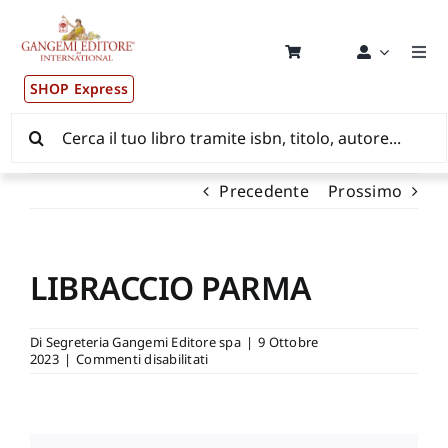
Salta
al
contenuto
Togg
Navi
SHOP Express
Pubblicazioni
Cerca
per:
News ed Eventi
Precedente
Prossimo
Distribuzione Wolrdwide
LIBRACCIO PARMA
CONSIP / MEPA / ANVUR / CINECA
Di
Segreteria Gangemi Editore spa
|
9 Ottobre
su
2023
|
Commenti disabilitati
Newsletter
LIBRACCIO
PARMA
Autori