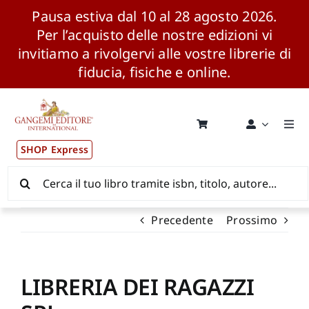
Pausa estiva dal 10 al 28 agosto 2026.
Per l’acquisto delle nostre edizioni vi
invitiamo a rivolgervi alle vostre librerie di
fiducia, fisiche e online.
Salta
al
contenuto
Togg
Navi
SHOP Express
Pubblicazioni
Cerca
per:
News ed Eventi
Precedente
Prossimo
Distribuzione Wolrdwide
LIBRERIA DEI RAGAZZI
CONSIP / MEPA / ANVUR / CINECA