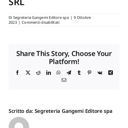
SRL
Newsletter
Di
Segreteria Gangemi Editore spa
|
9 Ottobre
su
2023
|
Commenti disabilitati
LIBRERIA
Autori
DEI
RAGAZZI
SRL
Proposte di pubblicazione
Share This Story, Choose Your
Platform!
Gangemi Editore
Facebook
X
Reddit
LinkedIn
WhatsApp
Telegram
Tumblr
Pinterest
Vk
Xing
Email
Newsletter
Scritto da:
Segreteria Gangemi Editore spa