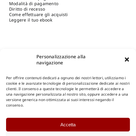
Modalità di pagamento
Diritto di recesso
Come effettuare gli acquisti
Leggere il tuo ebook
Personalizzazione alla
navigazione
Per offrire contenuti dedicati a ognuno dei nostri lettori, utilizziamo i
cookie e le avanzate tecnologie di personalizzazione dedicate ai nostri
clienti. Il consenso a queste tecnologie le permetterà di accedere a
una navigazione personalizzata al nostro sito, oppure accedere a una
Shop Gangemi Editore
-
Pagamenti Sicuri e anche Rateali
.
versione generica non ottimizzata ai suoi interessi negando il
consenso.
Catalogo Online
Accetta
CONSULTAZIONE
Catalogo Internazionale