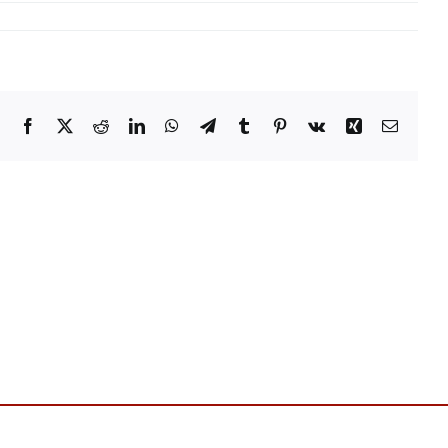
Facebook
X
Reddit
LinkedIn
WhatsApp
Telegram
Tumblr
Pinterest
Vk
Xing
Email