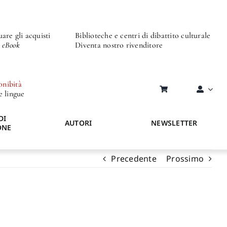
are gli acquisti
Biblioteche e centri di dibattito culturale
o eBook
Diventa nostro rivenditore
onibità
re lingue
DI
AUTORI
NEWSLETTER
ONE
Precedente
Prossimo