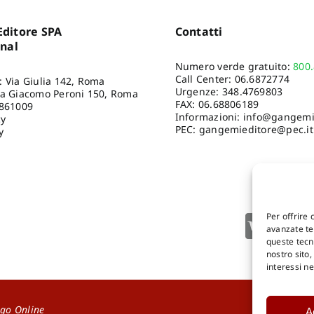
ditore SPA
Contatti
onal
Numero verde gratuito:
800
Call Center:
06.6872774
: Via Giulia 142, Roma
Urgenze:
348.4769803
ia Giacomo Peroni 150, Roma
FAX: 06.68806189
8861009
Informazioni:
info@gangemie
cy
PEC: gangemieditore@pec.it
y
Per offrire 
avanzate tec
queste tecn
nostro sito
interessi n
go Online
A