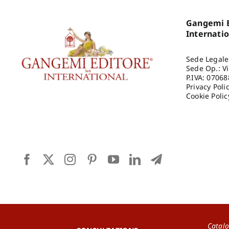
Gangemi E
Internati
Sede Legale
Sede Op.: V
P.IVA: 0706
Privacy Poli
Cookie Polic
Catalo