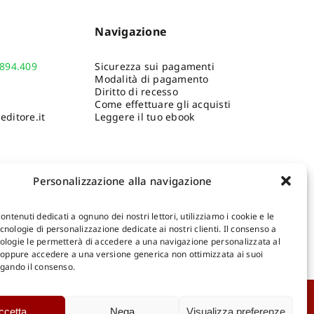
Navigazione
.894.409
Sicurezza sui pagamenti
Modalità di pagamento
Diritto di recesso
Come effettuare gli acquisti
ditore.it
Leggere il tuo ebook
Personalizzazione alla navigazione
contenuti dedicati a ognuno dei nostri lettori, utilizziamo i cookie e le
nologie di personalizzazione dedicate ai nostri clienti. Il consenso a
ologie le permetterà di accedere a una navigazione personalizzata al
Shop Gangemi Editore
-
Pagamenti Sicuri e anche Rateali
.
, oppure accedere a una versione generica non ottimizzata ai suoi
egando il consenso.
Catalogo Online
ccetta
Nega
Visualizza preferenze