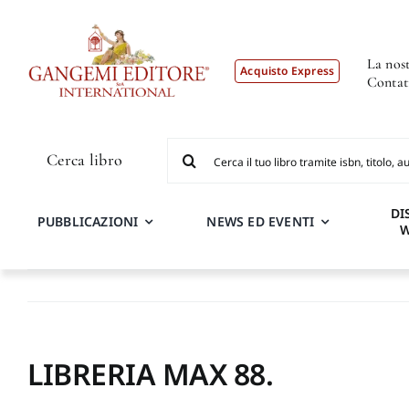
Salta
al
contenuto
La nost
Acquisto Express
Contat
Cerca
Cerca libro
per:
DI
PUBBLICAZIONI
NEWS ED EVENTI
LIBRERIA MAX 88.