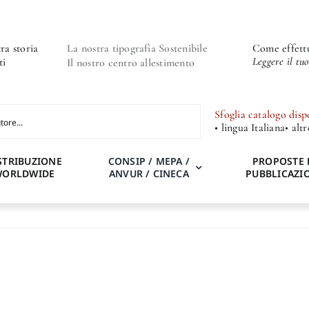
ra storia
La nostra tipografia Sostenibile
Come effettu
Leggere il tu
ti
Il nostro centro allestimento
Sfoglia catalogo disp
• lingua Italiana
• alt
STRIBUZIONE
CONSIP / MEPA /
PROPOSTE 
WORLDWIDE
ANVUR / CINECA
PUBBLICAZI