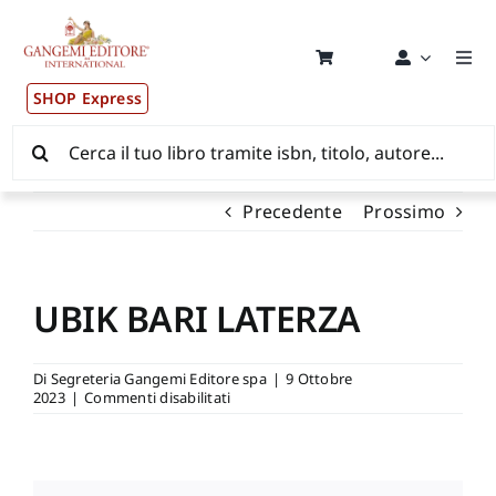
Salta
al
contenuto
Togg
Navi
SHOP Express
Pubblicazioni
Cerca
per:
News ed Eventi
Precedente
Prossimo
Distribuzione Wolrdwide
UBIK BARI LATERZA
CONSIP / MEPA / ANVUR / CINECA
Di
Segreteria Gangemi Editore spa
|
9 Ottobre
su
2023
|
Commenti disabilitati
Newsletter
UBIK
BARI
LATERZA
Autori