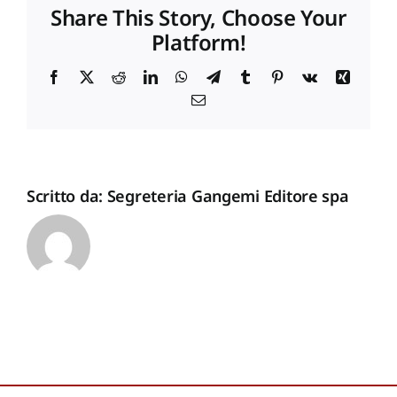
Share This Story, Choose Your
Platform!
Proposte di pubblicazione
Facebook
X
Reddit
LinkedIn
WhatsApp
Telegram
Tumblr
Pinterest
Vk
Xing
Email
Gangemi Editore
Newsletter
Scritto da:
Segreteria Gangemi Editore spa