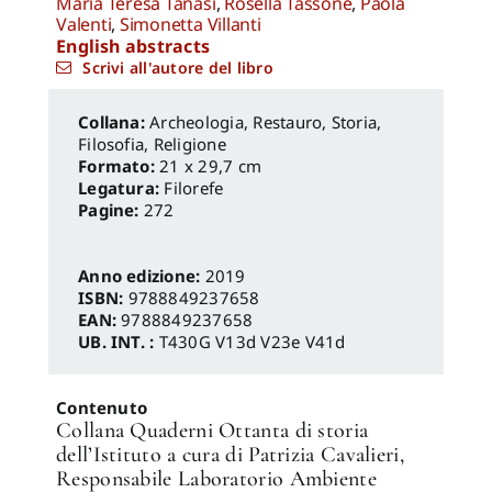
Maria Teresa Tanasi
,
Rosella Tassone
,
Paola
Valenti
,
Simonetta Villanti
English abstracts
Scrivi all'autore del libro
Archeologia, Restauro
,
Storia,
Filosofia, Religione
Formato:
21 x 29,7 cm
Legatura:
Filorefe
Pagine:
272
Anno edizione:
2019
ISBN:
9788849237658
EAN:
9788849237658
UB. INT. :
T430G V13d V23e V41d
Contenuto
Collana Quaderni Ottanta di storia
dell’Istituto a cura di Patrizia Cavalieri,
Responsabile Laboratorio Ambiente