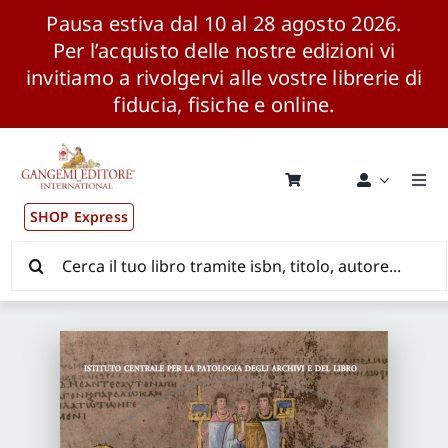
Pausa estiva dal 10 al 28 agosto 2026.
Per l’acquisto delle nostre edizioni vi
invitiamo a rivolgervi alle vostre librerie di
fiducia, fisiche e online.
Salta
al
contenuto
Togg
Navi
SHOP Express
Pubblicazioni
Cerca
per:
News ed Eventi
Distribuzione Wolrdwide
CONSIP / MEPA / ANVUR / CINECA