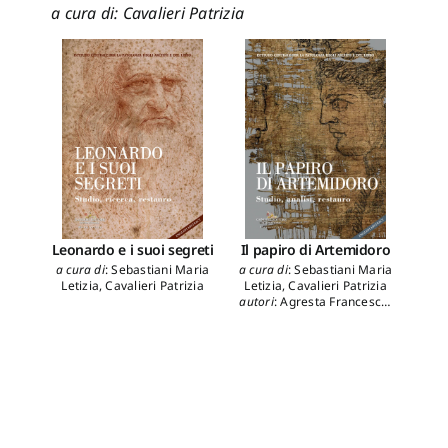
a cura di: Cavalieri Patrizia
Leonardo e i suoi segreti
Il papiro di Artemidoro
La
del
a cura di
:
Sebastiani Maria
a cura di
:
Sebastiani Maria
Letizia
,
Cavalieri Patrizia
Letizia
,
Cavalieri Patrizia
autori
:
Agresta Francesca
,
auto
Bicchieri Marina
,
Biocca
Paola
,
Botti Lorena
,
Caliri
A
Claudia
,
Capone Barbara
,
Colaizzi Piero
,
Corsi Pietro
,
Hausmann Cecilia
,
Meneghini Carlo
,
Pascalicchio Francesca
,
Piñar Guadalupe
,
Pinzari
Flavia
,
Romano Francesco