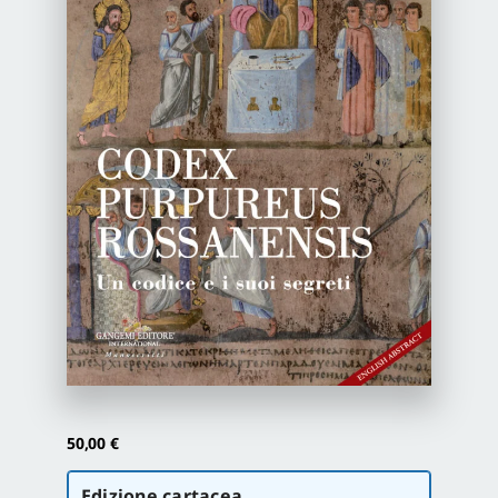
Newsletter
Autori
Proposte di pubblicazione
Gangemi Editore
Newsletter
50,00
€
Scegli
Edizione cartacea