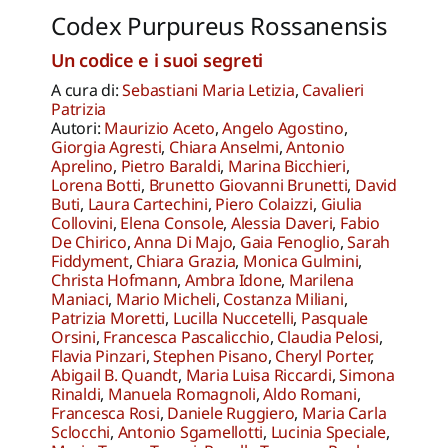
Codex Purpureus Rossanensis
Un codice e i suoi segreti
A cura di:
Sebastiani Maria Letizia
,
Cavalieri
Patrizia
Autori:
Maurizio Aceto
,
Angelo Agostino
,
Giorgia Agresti
,
Chiara Anselmi
,
Antonio
Aprelino
,
Pietro Baraldi
,
Marina Bicchieri
,
Lorena Botti
,
Brunetto Giovanni Brunetti
,
David
Buti
,
Laura Cartechini
,
Piero Colaizzi
,
Giulia
Collovini
,
Elena Console
,
Alessia Daveri
,
Fabio
De Chirico
,
Anna Di Majo
,
Gaia Fenoglio
,
Sarah
Fiddyment
,
Chiara Grazia
,
Monica Gulmini
,
Christa Hofmann
,
Ambra Idone
,
Marilena
Maniaci
,
Mario Micheli
,
Costanza Miliani
,
Patrizia Moretti
,
Lucilla Nuccetelli
,
Pasquale
Orsini
,
Francesca Pascalicchio
,
Claudia Pelosi
,
Flavia Pinzari
,
Stephen Pisano
,
Cheryl Porter
,
Abigail B. Quandt
,
Maria Luisa Riccardi
,
Simona
Rinaldi
,
Manuela Romagnoli
,
Aldo Romani
,
Francesca Rosi
,
Daniele Ruggiero
,
Maria Carla
Sclocchi
,
Antonio Sgamellotti
,
Lucinia Speciale
,