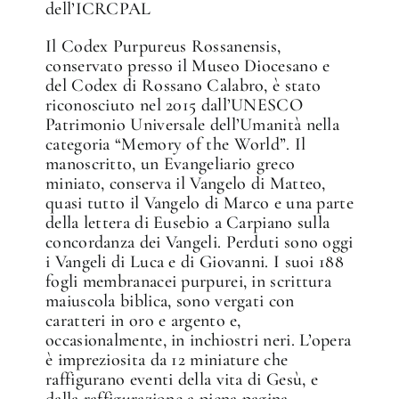
dell’ICRCPAL
Il Codex Purpureus Rossanensis,
conservato presso il Museo Diocesano e
del Codex di Rossano Calabro, è stato
riconosciuto nel 2015 dall’UNESCO
Patrimonio Universale dell’Umanità nella
categoria “Memory of the World”. Il
manoscritto, un Evangeliario greco
miniato, conserva il Vangelo di Matteo,
✕
quasi tutto il Vangelo di Marco e una parte
della lettera di Eusebio a Carpiano sulla
concordanza dei Vangeli. Perduti sono oggi
i Vangeli di Luca e di Giovanni. I suoi 188
fogli membranacei purpurei, in scrittura
maiuscola biblica, sono vergati con
caratteri in oro e argento e,
occasionalmente, in inchiostri neri. L’opera
è impreziosita da 12 miniature che
raffigurano eventi della vita di Gesù, e
dalla raffigurazione a piena pagina