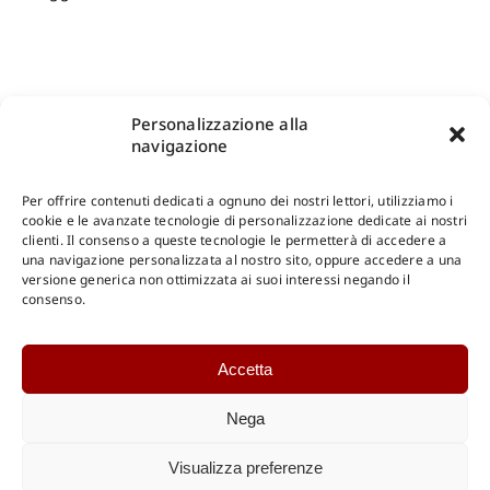
Personalizzazione alla
navigazione
Per offrire contenuti dedicati a ognuno dei nostri lettori, utilizziamo i
cookie e le avanzate tecnologie di personalizzazione dedicate ai nostri
clienti. Il consenso a queste tecnologie le permetterà di accedere a
una navigazione personalizzata al nostro sito, oppure accedere a una
Shop Gangemi Editore
-
Pagamenti Sicuri e anche Rateali
.
versione generica non ottimizzata ai suoi interessi negando il
consenso.
Catalogo Online
Accetta
CONSULTAZIONE
Catalogo Internazionale
Nega
Catalogo Online
DOWNLOAD
Visualizza preferenze
Catalogo Internazionale