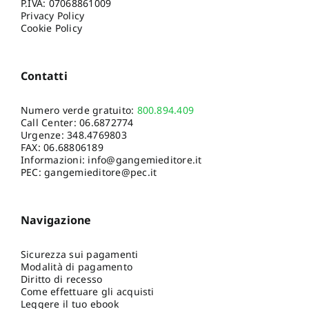
P.IVA: 07068861009
Privacy Policy
Cookie Policy
Contatti
Numero verde gratuito:
800.894.409
Call Center:
06.6872774
Urgenze:
348.4769803
FAX: 06.68806189
Informazioni:
info@gangemieditore.it
PEC: gangemieditore@pec.it
Navigazione
Sicurezza sui pagamenti
Modalità di pagamento
Diritto di recesso
Come effettuare gli acquisti
Leggere il tuo ebook