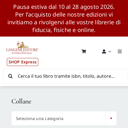
Pausa estiva dal 10 al 28 agosto 2026.
Per l’acquisto delle nostre edizioni vi
invitiamo a rivolgervi alle vostre librerie di
fiducia, fisiche e online.
Salta
al
contenuto
Togg
Navi
SHOP Express
Pubblicazioni
Cerca
per:
News ed Eventi
Collane
Distribuzione Wolrdwide

Seleziona una categoria
CONSIP / MEPA / ANVUR / CINECA