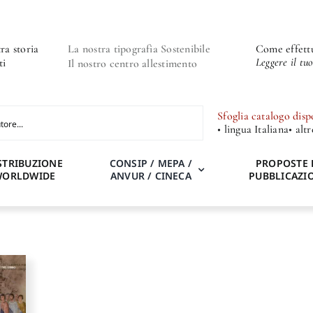
ra storia
La nostra tipografia Sostenibile
Come effettu
Leggere il tu
ti
Il nostro centro allestimento
Sfoglia catalogo disp
• lingua Italiana
• alt
STRIBUZIONE
CONSIP / MEPA /
PROPOSTE 
WORLDWIDE
ANVUR / CINECA
PUBBLICAZI