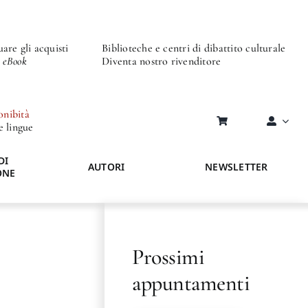
are gli acquisti
Biblioteche e centri di dibattito culturale
o eBook
Diventa nostro rivenditore
onibità
re lingue
DI
AUTORI
NEWSLETTER
ONE
Prossimi
appuntamenti