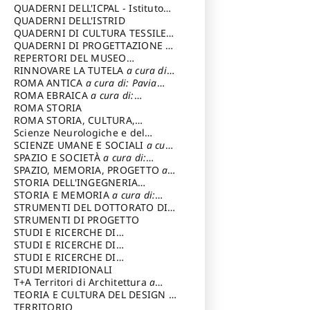
SOSTENIBILE
QUADERNI DELL'ICPAL - Istituto
centrale per il restauro e la
QUADERNI DELL'ISTRID
conservazione del patrimonio
QUADERNI DI CULTURA TESSILE
a
archivistico e librario
cura di: Crispolti Livia
QUADERNI DI PROGETTAZIONE
a
cura di: Giura Longo Tommaso
REPERTORI DEL MUSEO
CENTRALE DEL RISORGIMENTO
RINNOVARE LA TUTELA
a cura di:
a
cura di: Pizzo Marco
Cicalò Enrico
ROMA ANTICA
a cura di: Pavia
Carlo
ROMA EBRAICA
a cura di:
Procaccia Claudio
ROMA STORIA
ROMA STORIA, CULTURA,
IMMAGINE
Scienze Neurologiche e del
a cura di: Fagiolo
Marcello
Comportamento
SCIENZE UMANE E SOCIALI
a cura
di: Iannizzi Salvatore
SPAZIO E SOCIETÀ
a cura di:
Cassetti Roberto
SPAZIO, MEMORIA, PROGETTO
a
cura di: Rossi Massimo
STORIA DELL'INGEGNERIA
STRUTTURALE IN ITALIA
STORIA E MEMORIA
a cura di:
a cura di:
Poretti Sergio
Rossi Lauro
STRUMENTI DEL DOTTORATO DI
RICERCA IN RILIEVO E
STRUMENTI DI PROGETTO
RAPPRESENTAZIONE
STUDI E RICERCHE DI
DELL’ARCHITETTURA E
ARCHEOLOGIA IN SICILIA
STUDI E RICERCHE DI
a cura
DELL’AMBIENTE
di: Pelagatti Paola
ARCHITETTURA del Dipartimento
STUDI E RICERCHE DI
a cura di: Migliari
Riccardo
di Architettura Università degli
ARCHITETTURA del Dipartimento
STUDI MERIDIONALI
Studi G. d' Annunzio
di Architettura Università degli
T+A Territori di Architettura
a
Studi G. d' Annunzio, Chieti-
cura di: Ramazzotti Luigi
TEORIA E CULTURA DEL DESIGN
a
Pescara
cura di: Furlanis Giuseppe
TERRITORIO
a cura di: Fusero Paolo