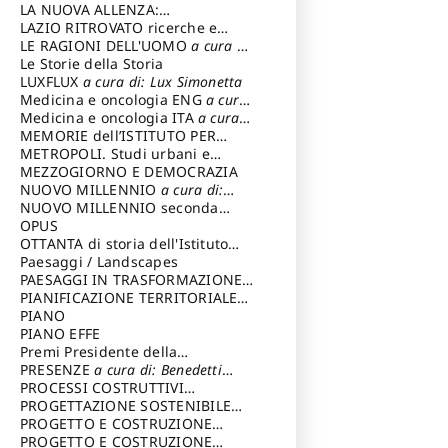
LA NUOVA ALLENZA:
ARCHITETTURA & AMBIENTE
LAZIO RITROVATO ricerche e
restauri
LE RAGIONI DELL'UOMO
a cura di:
Lombardi Satriani Luigi
Le Storie della Storia
LUXFLUX
a cura di: Lux Simonetta
Medicina e oncologia ENG
a cura
di: Lopez Massimo
Medicina e oncologia ITA
a cura
di: Lopez Massimo
MEMORIE dell’ISTITUTO PER
STORIA DEL RISORGIMENTO
METROPOLI. Studi urbani e
regionali
MEZZOGIORNO E DEMOCRAZIA
NUOVO MILLENNIO
a cura di:
Capaldo Pellegrino
NUOVO MILLENNIO seconda
serie
OPUS
a cura di: Mercadante
Francesco
OTTANTA di storia dell'Istituto
storia dell’Istituto
Paesaggi / Landscapes
a cura di:
Cavalieri Patrizia
PAESAGGI IN TRASFORMAZIONE
a
cura di: Corti Enrico A.
PIANIFICAZIONE TERRITORIALE
URBANISTICA ED AMBIENTALE
PIANO
a
cura di: Costa Enrico
PIANO EFFE
Premi Presidente della
Repubblica
PRESENZE
a cura di: Benedetti
Sandro
PROCESSI COSTRUTTIVI
DELL'ARCHITETTURA
PROGETTAZIONE SOSTENIBILE
a cura di:
Ippoliti Alessandro
PARTECIPATA
PROGETTO E COSTRUZIONE
DELL’ARCHITETTURA
PROGETTO E COSTRUZIONE