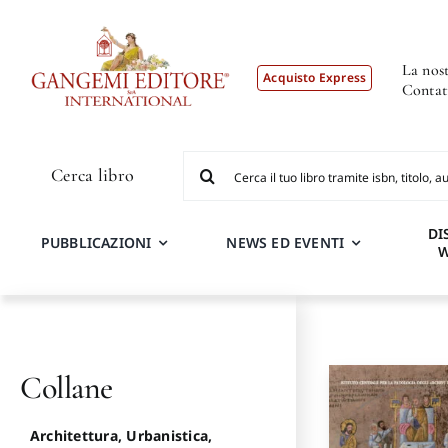
Salta
al
contenuto
La nost
Acquisto Express
Contat
Cerca
Cerca libro
per:
DI
PUBBLICAZIONI
NEWS ED EVENTI
Collane
Architettura, Urbanistica,