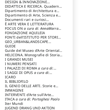
DESIGN & INNOVAZIONE
TECNOLOGICA
DIDATTICA E RICERCA. Quaderni
a cura di: Vallicelli
Andrea
della Scuola
Dipartimento di Architettura e
Analisi della Città Mediterranea
Dipartimento di Arte, Scienza e
Tecnica del Costuire
Documenti rari e curiosi
dall'Archivio Segreto
È ARTE VERA E LETTERATURA
FOCUS ON
a cura di: AnnaMarra
Contemporanea
FONDAZIONE AQUILEIA
FONTI dell’ISTITUTO PER STORIA
DEL RISORGIMENTO
GEO_URBAN&LANDSCAPE
PLANNING (GULP)
GUIDE
a cura di:
Trusiani Elio
Guide del Museo d’Arte Orientale
“Giuseppe Tucci”
HELICONA. Monografie di Storia
dell'Arte
I GRANDI MUSEI
a cura di: Gallo Marco
I NUMERI PENSATI
I PALAZZI DI ROMA
a cura di:
Ippoliti Alessandro
I SAGGI DI OPUS
a cura di:
Scalesse Tommaso
ICARO
IL BIBLIOFILO
IL GENIO DELLE ARTI. Storie e
interpretazione
IMMAGINE
INTERVENTI d'Arte sull'Arte
dedicata alla cultura della
ITACA
a cura di: Portoghesi Paolo
conservazione d’arte
Iter Mundi
a cura di:
Fondazione Paola Droghetti onlus
JUGEND DRANG UND AKTION