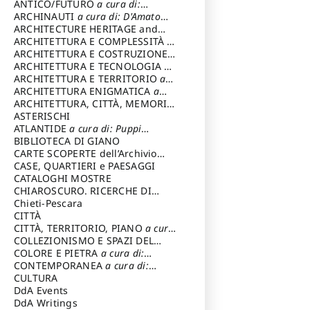
ANTICO/FUTURO
a cura di:
Varagnoli Claudio
ARCHINAUTI
a cura di: D'Amato
Claudio
ARCHITECTURE HERITAGE and
DESIGN
ARCHITETTURA E COMPLESSITÀ
a
cura di: Piva Antonio
ARCHITETTURA E COSTRUZIONE
a
cura di: Poretti Sergio
ARCHITETTURA E TECNOLOGIA
a
cura di: Carrara Gianfranco
ARCHITETTURA E TERRITORIO
a
cura di: Pietrogrande Enrico
ARCHITETTURA ENIGMATICA
a
cura di: Lenci Ruggero
ARCHITETTURA, CITTÀ, MEMORIA
a cura di: Valeriani Enrico
ASTERISCHI
ATLANTIDE
a cura di: Puppi
Lionello
BIBLIOTECA DI GIANO
CARTE SCOPERTE dell’Archivio
Storico Capitolino
CASE, QUARTIERI e PAESAGGI
CATALOGHI MOSTRE
CHIAROSCURO. RICERCHE DI
STORIA E STORIA DELL'ARTE
Chieti-Pescara
a
cura di: Di Carpegna Falconieri
CITTÀ
Tommaso
CITTÀ, TERRITORIO, PIANO
a cura
di: Imbesi Giuseppe
COLLEZIONISMO E SPAZI DEL
COLLEZIONISMO
COLORE E PIETRA
a cura di:
a cura di:
Magnani Lauro
Selvaggi Giuseppe
CONTEMPORANEA
a cura di:
Gubinelli Luna
CULTURA
DdA Events
DdA Writings