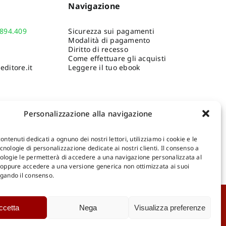
Navigazione
.894.409
Sicurezza sui pagamenti
Modalità di pagamento
Diritto di recesso
Come effettuare gli acquisti
ditore.it
Leggere il tuo ebook
Personalizzazione alla navigazione
contenuti dedicati a ognuno dei nostri lettori, utilizziamo i cookie e le
nologie di personalizzazione dedicate ai nostri clienti. Il consenso a
ologie le permetterà di accedere a una navigazione personalizzata al
Shop Gangemi Editore
-
Pagamenti Sicuri e anche Rateali
.
, oppure accedere a una versione generica non ottimizzata ai suoi
egando il consenso.
Catalogo Online
ccetta
Nega
Visualizza preferenze
D
Catalogo Internazionale