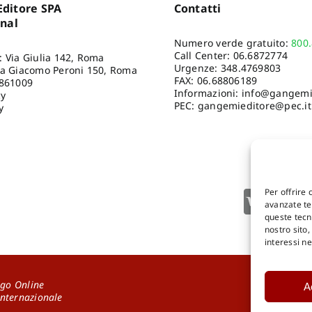
ditore SPA
Contatti
onal
Numero verde gratuito:
800
Call Center:
06.6872774
: Via Giulia 142, Roma
Urgenze:
348.4769803
ia Giacomo Peroni 150, Roma
FAX: 06.68806189
8861009
Informazioni:
info@gangemie
cy
PEC: gangemieditore@pec.it
y
Per offrire 
avanzate tec
queste tecn
nostro sito
interessi n
go Online
A
DOWNLOA
Internazionale