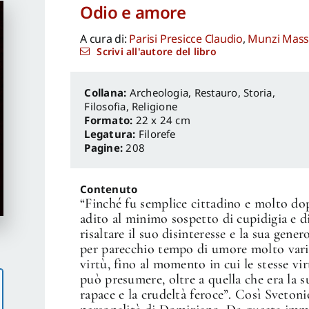
Odio e amore
A cura di:
Parisi Presicce Claudio
,
Munzi Mass
Scrivi all'autore del libro
Archeologia, Restauro
,
Storia,
Filosofia, Religione
Formato:
22 x 24 cm
Legatura:
Filorefe
Pagine:
208
Contenuto
“Finché fu semplice cittadino e molto do
adito al minimo sospetto di cupidigia e di
risaltare il suo disinteresse e la sua gene
per parecchio tempo di umore molto variab
virtù, fino al momento in cui le stesse vi
può presumere, oltre a quella che era la su
rapace e la crudeltà feroce”. Così Svetoni