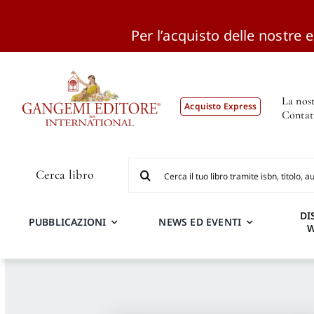
Per l’acquisto delle nostre ed
Salta
al
contenuto
La nost
Acquisto Express
Contat
Cerca
Cerca libro
per:
DI
PUBBLICAZIONI
NEWS ED EVENTI