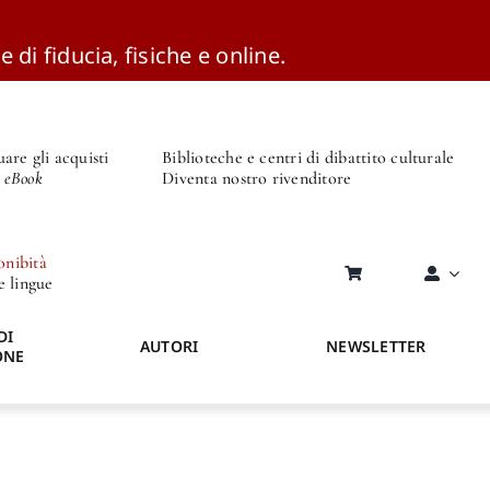
e di fiducia, fisiche e online.
are gli acquisti
Biblioteche e centri di dibattito culturale
o eBook
Diventa nostro rivenditore
onibità
re lingue
DI
AUTORI
NEWSLETTER
ONE