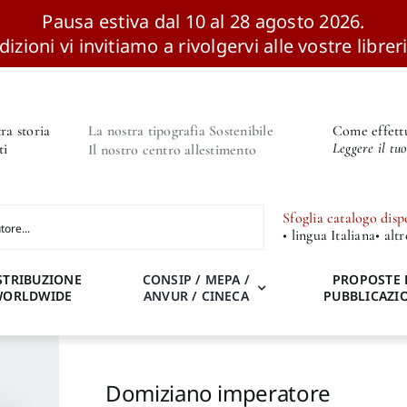
Pausa estiva dal 10 al 28 agosto 2026.
izioni vi invitiamo a rivolgervi alle vostre libreri
ra storia
La nostra tipografia Sostenibile
Come effettu
Leggere il tu
ti
Il nostro centro allestimento
Sfoglia catalogo disp
• lingua Italiana
• alt
STRIBUZIONE
CONSIP / MEPA /
PROPOSTE 
WORLDWIDE
ANVUR / CINECA
PUBBLICAZI
Domiziano imperatore