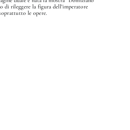
agine duale è nata la mostra “Domiziano
 di rileggere la figura dell’imperatore
soprattutto le opere.
✕