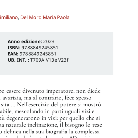
imiliano
,
Del Moro Maria Paola
Anno edizione:
2023
ISBN:
9788849245851
EAN:
9788849245851
UB. INT. :
T709A V13e V23f
po essere divenuto imperatore, non diede
 avarizia, ma al contrario, fece spesso
rosità … Nell’esercizio del potere si mostrò
ile, mescolando in parti uguali vizi e
rtù degenerarono in vizi: per quello che si
a naturale inclinazione, il bisogno lo rese
o delinea nella sua biografia la complessa