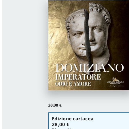
28,00
€
Scegli
Edizione cartacea
la
28,00 €
versione