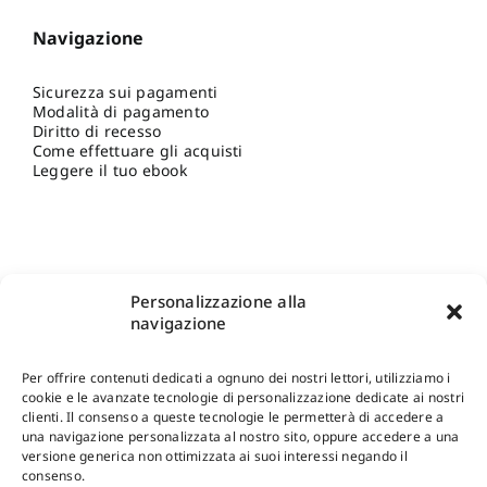
Navigazione
Sicurezza sui pagamenti
Modalità di pagamento
Diritto di recesso
Come effettuare gli acquisti
Leggere il tuo ebook
Personalizzazione alla
navigazione
Per offrire contenuti dedicati a ognuno dei nostri lettori, utilizziamo i
cookie e le avanzate tecnologie di personalizzazione dedicate ai nostri
clienti. Il consenso a queste tecnologie le permetterà di accedere a
una navigazione personalizzata al nostro sito, oppure accedere a una
Shop Gangemi Editore
-
Pagamenti Sicuri e anche Rateali
.
versione generica non ottimizzata ai suoi interessi negando il
consenso.