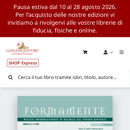
Pausa estiva dal 10 al 28 agosto 2026.
Per l’acquisto delle nostre edizioni vi
invitiamo a rivolgervi alle vostre librerie di
fiducia, fisiche e online.
Salta
al
contenuto
Togg
Navi
SHOP Express
Pubblicazioni
Cerca
per:
News ed Eventi
Distribuzione Wolrdwide
CONSIP / MEPA / ANVUR / CINECA