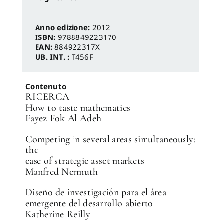
Anno edizione:
2012
ISBN:
9788849223170
EAN:
884922317X
UB. INT. :
T456F
Contenuto
RICERCA
How to taste mathematics
✕
Fayez Fok Al Adeh
Competing in several areas simultaneously:
the
case of strategic asset markets
Manfred Nermuth
Diseño de investigación para el área
emergente del desarrollo abierto
Katherine Reilly