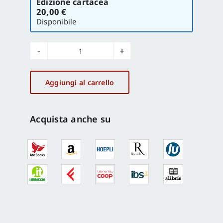
Edizione cartacea
la
20,00 €
versione
Disponibile
FormaMente
n.
3-
Aggiungi al carrello
4/2011
quantità
Acquista anche su