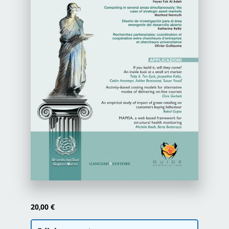
Newsletter
Autori
Proposte di pubblicazione
Gangemi Editore
Newsletter
20,00
€
Scegli