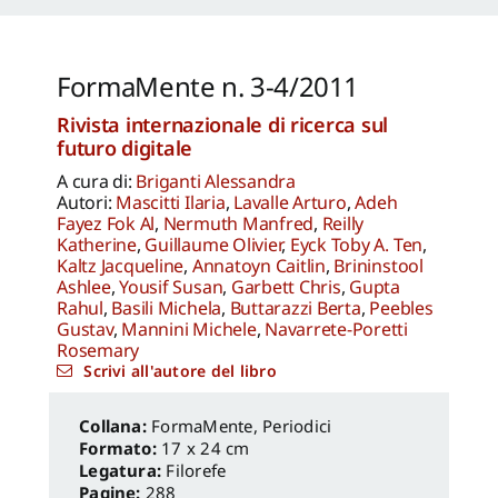
Federica
,
Anna Lei
,
Capanna Alessandra
,
Reale Luca
,
Spita Leone
,
Jacopo Mannello
FormaMente n. 3-4/2011
Rivista internazionale di ricerca sul
futuro digitale
A cura di:
Briganti Alessandra
Autori:
Mascitti Ilaria
,
Lavalle Arturo
,
Adeh
Fayez Fok Al
,
Nermuth Manfred
,
Reilly
Katherine
,
Guillaume Olivier
,
Eyck Toby A. Ten
,
Kaltz Jacqueline
,
Annatoyn Caitlin
,
Brininstool
Ashlee
,
Yousif Susan
,
Garbett Chris
,
Gupta
Rahul
,
Basili Michela
,
Buttarazzi Berta
,
Peebles
Gustav
,
Mannini Michele
,
Navarrete-Poretti
Rosemary
Scrivi all'autore del libro
FormaMente
,
Periodici
Formato:
17 x 24 cm
Legatura:
Filorefe
Pagine:
288