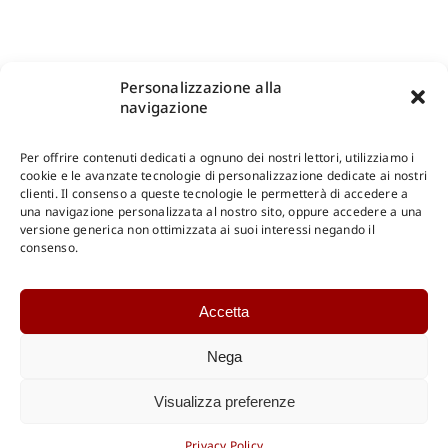
Personalizzazione alla
navigazione
Per offrire contenuti dedicati a ognuno dei nostri lettori, utilizziamo i
cookie e le avanzate tecnologie di personalizzazione dedicate ai nostri
clienti. Il consenso a queste tecnologie le permetterà di accedere a
una navigazione personalizzata al nostro sito, oppure accedere a una
Shop Gangemi Editore
-
Pagamenti Sicuri e anche Rateali
.
versione generica non ottimizzata ai suoi interessi negando il
consenso.
Catalogo Online
Accetta
CONSULTAZIONE
Catalogo Internazionale
Nega
Catalogo Online
DOWNLOAD
Visualizza preferenze
Catalogo Internazionale
Privacy Policy