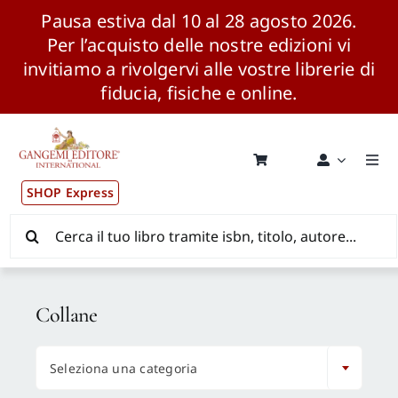
Pausa estiva dal 10 al 28 agosto 2026.
Per l’acquisto delle nostre edizioni vi
invitiamo a rivolgervi alle vostre librerie di
fiducia, fisiche e online.
Salta
al
contenuto
Togg
Navi
SHOP Express
Pubblicazioni
Cerca
per:
News ed Eventi
Collane
Distribuzione Wolrdwide

Seleziona una categoria
CONSIP / MEPA / ANVUR / CINECA