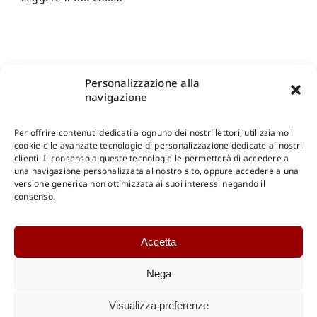
Personalizzazione alla
navigazione
Per offrire contenuti dedicati a ognuno dei nostri lettori, utilizziamo i
cookie e le avanzate tecnologie di personalizzazione dedicate ai nostri
clienti. Il consenso a queste tecnologie le permetterà di accedere a
una navigazione personalizzata al nostro sito, oppure accedere a una
Shop Gangemi Editore
-
Pagamenti Sicuri e anche Rateali
.
versione generica non ottimizzata ai suoi interessi negando il
consenso.
Catalogo Online
Accetta
CONSULTAZIONE
Catalogo Internazionale
Nega
Catalogo Online
DOWNLOAD
Visualizza preferenze
Catalogo Internazionale