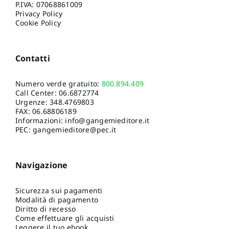
P.IVA: 07068861009
Privacy Policy
Cookie Policy
Contatti
Numero verde gratuito:
800.894.409
Call Center:
06.6872774
Urgenze:
348.4769803
FAX: 06.68806189
Informazioni:
info@gangemieditore.it
PEC: gangemieditore@pec.it
Navigazione
Sicurezza sui pagamenti
Modalità di pagamento
Diritto di recesso
Come effettuare gli acquisti
Leggere il tuo ebook