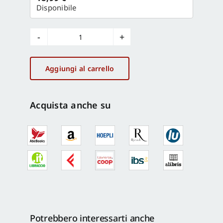
Disponibile
Forme
a
venire
Aggiungi al carrello
-
Forms
to
Acquista anche su
come
quantità
Potrebbero interessarti anche