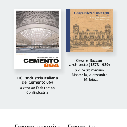
Cesare Bazzani
architetto (1873-1939)
a cura di
:
Romana
Mastrella
,
Alessandro
IIC L’Industria Italiana
M. Jaia
del Cemento 864
autori
:
Luca Quattrocchi
,
a cura di
:
Federbeton
Katia Onori
,
Francesca
Confindustria
Piantoni
,
Valentina
Piscitelli
Forme a venire – Forms to