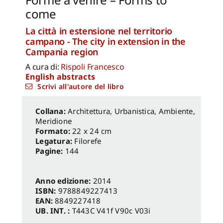
come
La città in estensione nel territorio
campano - The city in extension in the
Campania region
A cura di:
Rispoli Francesco
English abstracts
Scrivi all'autore del libro
Architettura, Urbanistica, Ambiente
,
Meridione
Formato:
22 x 24 cm
Legatura:
Filorefe
Pagine:
144
Anno edizione:
2014
ISBN:
9788849227413
EAN:
8849227418
UB. INT. :
T443C V41f V90c V03i