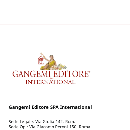
Mariavaleria
,
Purini Franco
,
Ramazzotti Luigi
,
Rispoli
Francesco
,
Sciascia Andrea
,
Strappa Giuseppe
Gangemi Editore SPA International
Sede Legale: Via Giulia 142, Roma
Sede Op.: Via Giacomo Peroni 150, Roma