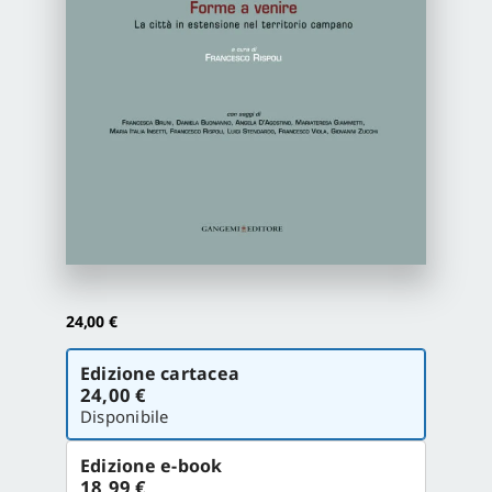
Newsletter
Autori
Proposte di pubblicazione
Gangemi Editore
24,00
€
Newsletter
Scegli
Edizione cartacea
la
24,00 €
versione
Disponibile
Edizione e-book
18,99 €