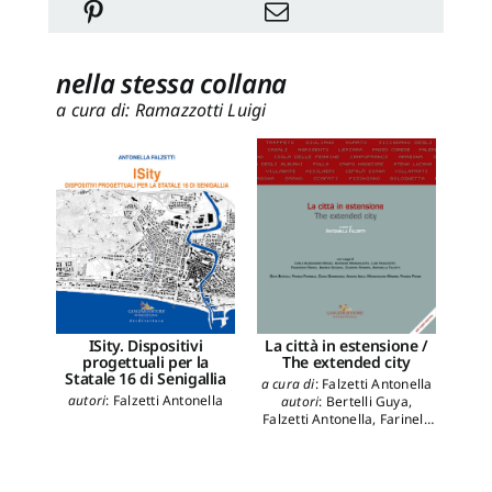
nella stessa collana
a cura di: Ramazzotti Luigi
La città in estensione /
ISity. Dispositivi
Mo
The extended city
progettuali per la
tes
Statale 16 di Senigallia
a cura di
:
Falzetti Antonella
autori
:
Falzetti Antonella
autori
:
Bertelli Guya
,
auto
Falzetti Antonella
,
Farinelli
Ca
Franco
,
Giammarco Carlo
,
Isola Aimaro
,
Manzo Carlo
Alessandro
,
Margagliotta
Antonino
,
Minnini