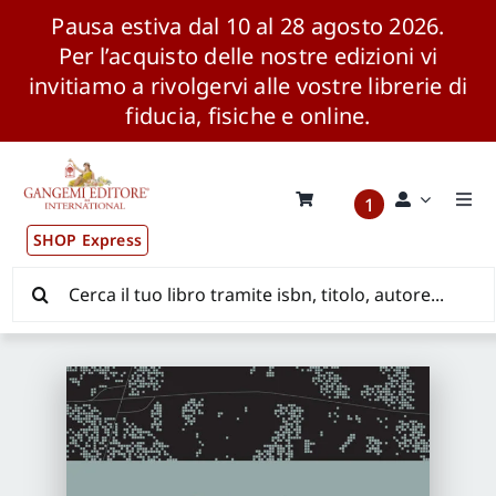
Pausa estiva dal 10 al 28 agosto 2026.
Per l’acquisto delle nostre edizioni vi
invitiamo a rivolgervi alle vostre librerie di
fiducia, fisiche e online.
Salta
al
contenuto
1
Togg
Navi
SHOP Express
Pubblicazioni
Cerca
per:
News ed Eventi
Distribuzione Wolrdwide
CONSIP / MEPA / ANVUR / CINECA