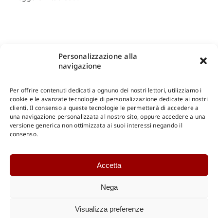
Personalizzazione alla
navigazione
Per offrire contenuti dedicati a ognuno dei nostri lettori, utilizziamo i
cookie e le avanzate tecnologie di personalizzazione dedicate ai nostri
clienti. Il consenso a queste tecnologie le permetterà di accedere a
una navigazione personalizzata al nostro sito, oppure accedere a una
Shop Gangemi Editore
-
Pagamenti Sicuri e anche Rateali
.
versione generica non ottimizzata ai suoi interessi negando il
consenso.
Catalogo Online
Accetta
CONSULTAZIONE
Catalogo Internazionale
Nega
Catalogo Online
DOWNLOAD
Visualizza preferenze
Catalogo Internazionale