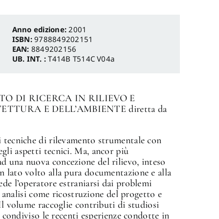
Anno edizione:
2001
ISBN:
9788849202151
EAN:
8849202156
UB. INT. :
T414B T514C V04a
O DI RICERCA IN RILIEVO E
TURA E DELL’AMBIENTE diretta da
i tecniche di rilevamento strumentale con
li aspetti tecnici. Ma, ancor più
d una nuova concezione del rilievo, inteso
n lato volto alla pura documentazione e alla
ede l’operatore estraniarsi dai problemi
la analisi come ricostruzione del progetto e
Il volume raccoglie contributi di studiosi
o condiviso le recenti esperienze condotte in