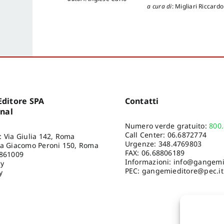
a cura di
:
Migliari Riccardo
ditore SPA
Contatti
onal
Numero verde gratuito:
800
Call Center:
06.6872774
: Via Giulia 142, Roma
Urgenze:
348.4769803
ia Giacomo Peroni 150, Roma
FAX: 06.68806189
8861009
Informazioni:
info@gangemie
cy
PEC: gangemieditore@pec.it
y