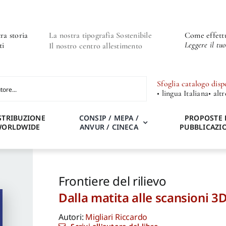
ra storia
La nostra tipografia Sostenibile
Come effettu
Leggere il tu
ti
Il nostro centro allestimento
Sfoglia catalogo disp
• lingua Italiana
• alt
STRIBUZIONE
CONSIP / MEPA /
PROPOSTE 
WORLDWIDE
ANVUR / CINECA
PUBBLICAZI
Frontiere del rilievo
Dalla matita alle scansioni 3
Autori:
Migliari Riccardo