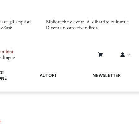
are gli acquisti
Biblioteche e centri di dibattito culturale
o eBook
Diventa nostro rivenditore
onibità
re lingue
DI
AUTORI
NEWSLETTER
ONE
D