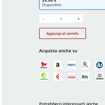
29,00 €
versione
Disponibile
Frontiere
del
rilievo
Aggiungi al carrello
quantità
Acquista anche su
Potrebbero interessarti anche