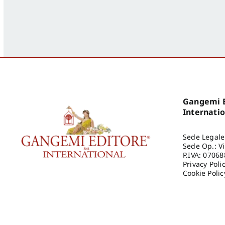
Gangemi E
Internati
Sede Legale
Sede Op.: V
P.IVA: 0706
Privacy Poli
Cookie Polic