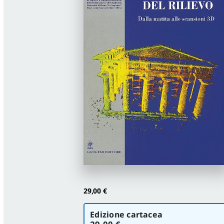
29,00
€
Scegli
Edizione cartacea
la