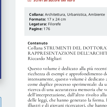
Scrivi all'autore del libro
Architettura, Urbanistica, Ambiente
Formato:
17 x 24 cm
Legatura:
Filorefe
Pagine:
176
Contenuto
Collana STRUMENTI DEL DOTTORAT
RAPPRESENTAZIONE DELL’ARCHITET
Riccardo Migliari
Questo volume è dedicato alla più recent
ricchezza di esempi e approfondimento deg
intensamente, questo volume è dedicato a
come duplice processo sperimentale: da u
ricerca di una accuratezza mensoria che v
dell’interpretazione, dall’altro rivolto al
delle leggi, che hanno generato la forma. 
illustri e di giovani ricercatori, che hann