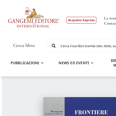
Salta
al
contenuto
La nost
Acquisto Express
Contat
Cerca
Cerca libro
per:
DI
PUBBLICAZIONI
NEWS ED EVENTI