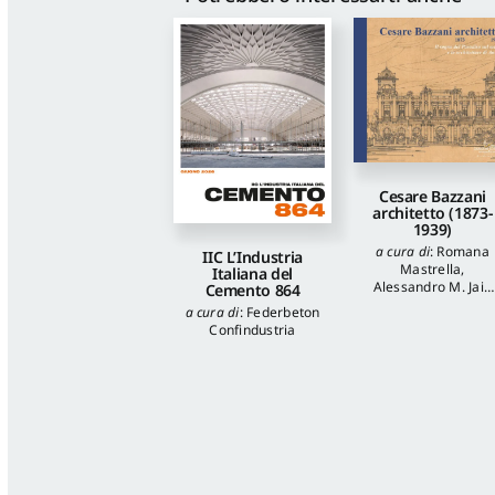
Cesare Bazzani
architetto (1873-
1939)
a cura di
:
Romana
IIC L’Industria
Mastrella
,
Italiana del
Alessandro M. Jaia
Cemento 864
autori
:
Luca
a cura di
:
Federbeton
Quattrocchi
,
Katia
Confindustria
Onori
,
Francesca
Piantoni
,
Valentina
Piscitelli