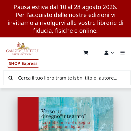
Pausa estiva dal 10 al 28 agosto 2026.
Per l’acquisto delle nostre edizioni vi
invitiamo a rivolgervi alle vostre librerie di
fiducia, fisiche e online.
Salta
al
contenuto
Togg
Navi
SHOP Express
Pubblicazioni
Cerca
per:
News ed Eventi
Distribuzione Wolrdwide
CONSIP / MEPA / ANVUR / CINECA