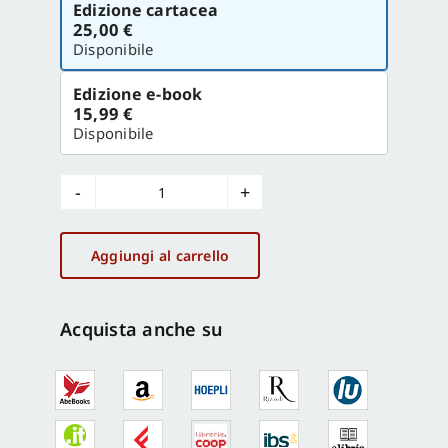
Edizione cartacea
la
25,00 €
versione
Disponibile
Edizione e-book
15,99 €
Disponibile
Verso
un
disegno
Aggiungi al carrello
"integrato"
quantità
Acquista anche su