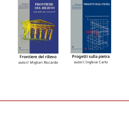
Progetti sulla pietra
Frontiere del rilievo
Geom
autori
:
Inglese Carlo
autori
:
Migliari Riccardo
a cu