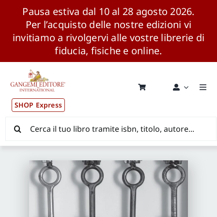
Pausa estiva dal 10 al 28 agosto 2026.
Per l’acquisto delle nostre edizioni vi
invitiamo a rivolgervi alle vostre librerie di
fiducia, fisiche e online.
Salta
al
contenuto
Togg
Navi
SHOP Express
Pubblicazioni
Cerca
per:
News ed Eventi
Distribuzione Wolrdwide
CONSIP / MEPA / ANVUR / CINECA