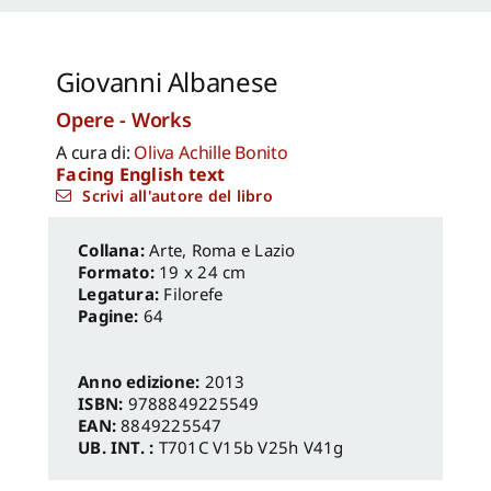
Giovanni Albanese
Opere - Works
A cura di:
Oliva Achille Bonito
Facing English text
Scrivi all'autore del libro
Arte
,
Roma e Lazio
Formato:
19 x 24 cm
Legatura:
Filorefe
Pagine:
64
Anno edizione:
2013
ISBN:
9788849225549
EAN:
8849225547
UB. INT. :
T701C V15b V25h V41g