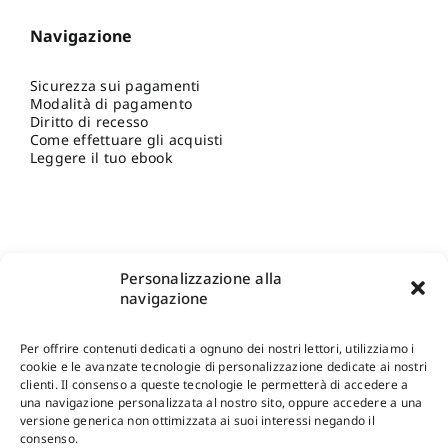
Navigazione
Sicurezza sui pagamenti
Modalità di pagamento
Diritto di recesso
Come effettuare gli acquisti
Leggere il tuo ebook
Personalizzazione alla
navigazione
Per offrire contenuti dedicati a ognuno dei nostri lettori, utilizziamo i
cookie e le avanzate tecnologie di personalizzazione dedicate ai nostri
clienti. Il consenso a queste tecnologie le permetterà di accedere a
una navigazione personalizzata al nostro sito, oppure accedere a una
Shop Gangemi Editore
-
Pagamenti Sicuri e anche Rateali
.
versione generica non ottimizzata ai suoi interessi negando il
consenso.