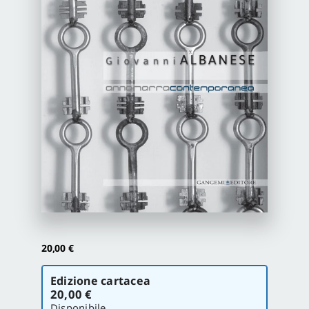
Newsletter
Autori
Proposte di pubblicazione
Gangemi Editore
Newsletter
20,00
€
Scegli
Edizione cartacea
la
20,00 €
versione
Disponibile