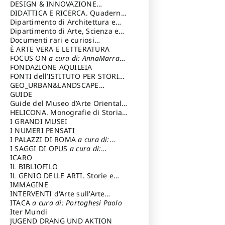
DESIGN & INNOVAZIONE
TECNOLOGICA
DIDATTICA E RICERCA. Quaderni
a cura di: Vallicelli
Andrea
della Scuola
Dipartimento di Architettura e
Analisi della Città Mediterranea
Dipartimento di Arte, Scienza e
Tecnica del Costuire
Documenti rari e curiosi
dall'Archivio Segreto
È ARTE VERA E LETTERATURA
FOCUS ON
a cura di: AnnaMarra
Contemporanea
FONDAZIONE AQUILEIA
FONTI dell’ISTITUTO PER STORIA
DEL RISORGIMENTO
GEO_URBAN&LANDSCAPE
PLANNING (GULP)
GUIDE
a cura di:
Trusiani Elio
Guide del Museo d’Arte Orientale
“Giuseppe Tucci”
HELICONA. Monografie di Storia
dell'Arte
I GRANDI MUSEI
a cura di: Gallo Marco
I NUMERI PENSATI
I PALAZZI DI ROMA
a cura di:
Ippoliti Alessandro
I SAGGI DI OPUS
a cura di:
Scalesse Tommaso
ICARO
IL BIBLIOFILO
IL GENIO DELLE ARTI. Storie e
interpretazione
IMMAGINE
INTERVENTI d'Arte sull'Arte
dedicata alla cultura della
ITACA
a cura di: Portoghesi Paolo
conservazione d’arte
Iter Mundi
a cura di:
Fondazione Paola Droghetti onlus
JUGEND DRANG UND AKTION