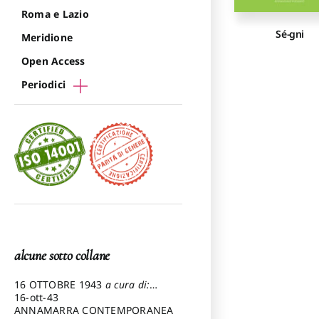
Roma e Lazio
Sé-gni
Meridione
Open Access
Periodici
alcune sotto collane
16 OTTOBRE 1943
a cura di:
Pezzetti Marcello
16-ott-43
ANNAMARRA CONTEMPORANEA