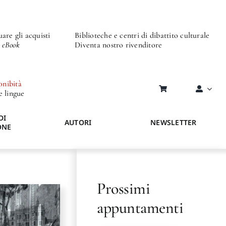
are gli acquisti
Biblioteche e centri di dibattito culturale
o eBook
Diventa nostro rivenditore
onibità
re lingue
DI
AUTORI
NEWSLETTER
ONE
Prossimi
appuntamenti