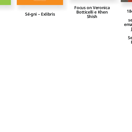
Focus on Veronica
18
Botticelli e Khen
Sé-gni – Exlibris
Shish
s
ema
S