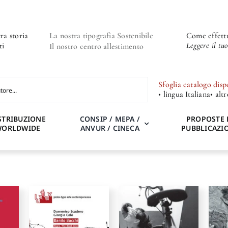
ra storia
La nostra tipografia Sostenibile
Come effettu
Leggere il tu
ti
Il nostro centro allestimento
Sfoglia catalogo disp
• lingua Italiana
• alt
STRIBUZIONE
CONSIP / MEPA /
PROPOSTE 
WORLDWIDE
ANVUR / CINECA
PUBBLICAZI