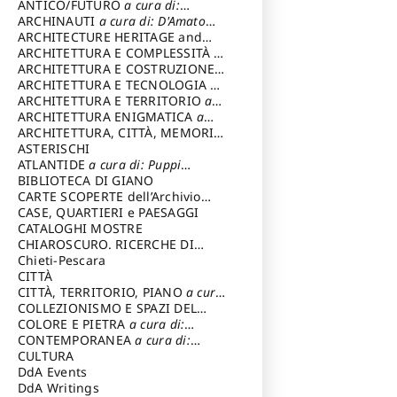
ANTICO/FUTURO
a cura di:
Varagnoli Claudio
ARCHINAUTI
a cura di: D'Amato
Claudio
ARCHITECTURE HERITAGE and
DESIGN
ARCHITETTURA E COMPLESSITÀ
a
cura di: Piva Antonio
ARCHITETTURA E COSTRUZIONE
a
cura di: Poretti Sergio
ARCHITETTURA E TECNOLOGIA
a
cura di: Carrara Gianfranco
ARCHITETTURA E TERRITORIO
a
cura di: Pietrogrande Enrico
ARCHITETTURA ENIGMATICA
a
cura di: Lenci Ruggero
ARCHITETTURA, CITTÀ, MEMORIA
a cura di: Valeriani Enrico
ASTERISCHI
ATLANTIDE
a cura di: Puppi
Lionello
BIBLIOTECA DI GIANO
CARTE SCOPERTE dell’Archivio
Storico Capitolino
CASE, QUARTIERI e PAESAGGI
CATALOGHI MOSTRE
CHIAROSCURO. RICERCHE DI
STORIA E STORIA DELL'ARTE
Chieti-Pescara
a
cura di: Di Carpegna Falconieri
CITTÀ
Tommaso
CITTÀ, TERRITORIO, PIANO
a cura
di: Imbesi Giuseppe
COLLEZIONISMO E SPAZI DEL
COLLEZIONISMO
COLORE E PIETRA
a cura di:
a cura di:
Magnani Lauro
Selvaggi Giuseppe
CONTEMPORANEA
a cura di:
Gubinelli Luna
CULTURA
DdA Events
DdA Writings