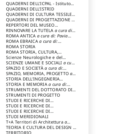
SOSTENIBILE
QUADERNI DELL'ICPAL - Istituto
centrale per il restauro e la
QUADERNI DELL'ISTRID
conservazione del patrimonio
QUADERNI DI CULTURA TESSILE
a
archivistico e librario
cura di: Crispolti Livia
QUADERNI DI PROGETTAZIONE
a
cura di: Giura Longo Tommaso
REPERTORI DEL MUSEO
CENTRALE DEL RISORGIMENTO
RINNOVARE LA TUTELA
a cura di:
a
cura di: Pizzo Marco
Cicalò Enrico
ROMA ANTICA
a cura di: Pavia
Carlo
ROMA EBRAICA
a cura di:
Procaccia Claudio
ROMA STORIA
ROMA STORIA, CULTURA,
IMMAGINE
Scienze Neurologiche e del
a cura di: Fagiolo
Marcello
Comportamento
SCIENZE UMANE E SOCIALI
a cura
di: Iannizzi Salvatore
SPAZIO E SOCIETÀ
a cura di:
Cassetti Roberto
SPAZIO, MEMORIA, PROGETTO
a
cura di: Rossi Massimo
STORIA DELL'INGEGNERIA
STRUTTURALE IN ITALIA
STORIA E MEMORIA
a cura di:
a cura di:
Poretti Sergio
Rossi Lauro
STRUMENTI DEL DOTTORATO DI
RICERCA IN RILIEVO E
STRUMENTI DI PROGETTO
RAPPRESENTAZIONE
STUDI E RICERCHE DI
DELL’ARCHITETTURA E
ARCHEOLOGIA IN SICILIA
STUDI E RICERCHE DI
a cura
DELL’AMBIENTE
di: Pelagatti Paola
ARCHITETTURA del Dipartimento
STUDI E RICERCHE DI
a cura di: Migliari
Riccardo
di Architettura Università degli
ARCHITETTURA del Dipartimento
STUDI MERIDIONALI
Studi G. d' Annunzio
di Architettura Università degli
T+A Territori di Architettura
a
Studi G. d' Annunzio, Chieti-
cura di: Ramazzotti Luigi
TEORIA E CULTURA DEL DESIGN
a
Pescara
cura di: Furlanis Giuseppe
TERRITORIO
a cura di: Fusero Paolo