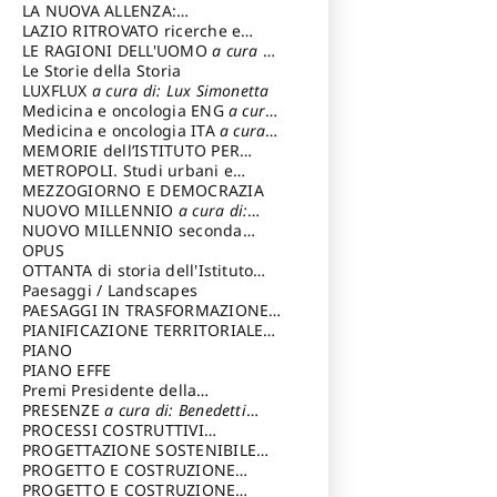
LA NUOVA ALLENZA:
ARCHITETTURA & AMBIENTE
LAZIO RITROVATO ricerche e
restauri
LE RAGIONI DELL'UOMO
a cura di:
Lombardi Satriani Luigi
Le Storie della Storia
LUXFLUX
a cura di: Lux Simonetta
Medicina e oncologia ENG
a cura
di: Lopez Massimo
Medicina e oncologia ITA
a cura
di: Lopez Massimo
MEMORIE dell’ISTITUTO PER
STORIA DEL RISORGIMENTO
METROPOLI. Studi urbani e
regionali
MEZZOGIORNO E DEMOCRAZIA
NUOVO MILLENNIO
a cura di:
Capaldo Pellegrino
NUOVO MILLENNIO seconda
serie
OPUS
a cura di: Mercadante
Francesco
OTTANTA di storia dell'Istituto
storia dell’Istituto
Paesaggi / Landscapes
a cura di:
Cavalieri Patrizia
PAESAGGI IN TRASFORMAZIONE
a
cura di: Corti Enrico A.
PIANIFICAZIONE TERRITORIALE
URBANISTICA ED AMBIENTALE
PIANO
a
cura di: Costa Enrico
PIANO EFFE
Premi Presidente della
Repubblica
PRESENZE
a cura di: Benedetti
Sandro
PROCESSI COSTRUTTIVI
DELL'ARCHITETTURA
PROGETTAZIONE SOSTENIBILE
a cura di:
Ippoliti Alessandro
PARTECIPATA
PROGETTO E COSTRUZIONE
DELL’ARCHITETTURA
PROGETTO E COSTRUZIONE