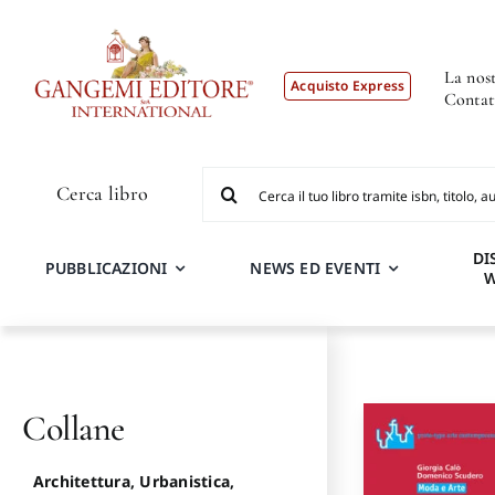
Salta
al
contenuto
La nost
Acquisto Express
Contat
Cerca
Cerca libro
per:
DI
PUBBLICAZIONI
NEWS ED EVENTI
Collane
Architettura, Urbanistica,