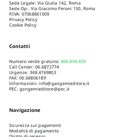
Sede Legale: Via Giulia 142, Roma
Sede Op.: Via Giacomo Peroni 150, Roma
P.IVA: 07068861009
Privacy Policy
Cookie Policy
Contatti
Numero verde gratuito:
800.894.409
Call Center:
06.6872774
Urgenze:
348.4769803
FAX: 06.68806189
Informazioni:
info@gangemieditore.it
PEC: gangemieditore@pec.it
Navigazione
Sicurezza sui pagamenti
Modalità di pagamento
Diritto di recesso