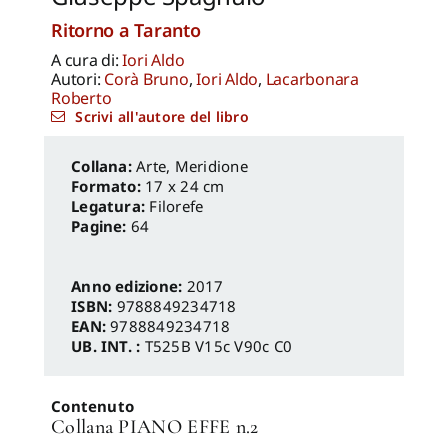
Ritorno a Taranto
A cura di:
Iori Aldo
Autori:
Corà Bruno
,
Iori Aldo
,
Lacarbonara
Roberto
Scrivi all'autore del libro
Arte
,
Meridione
Formato:
17 x 24 cm
Legatura:
Filorefe
Pagine:
64
Anno edizione:
2017
ISBN:
9788849234718
EAN:
9788849234718
UB. INT. :
T525B V15c V90c C0
Contenuto
Collana PIANO EFFE n.2