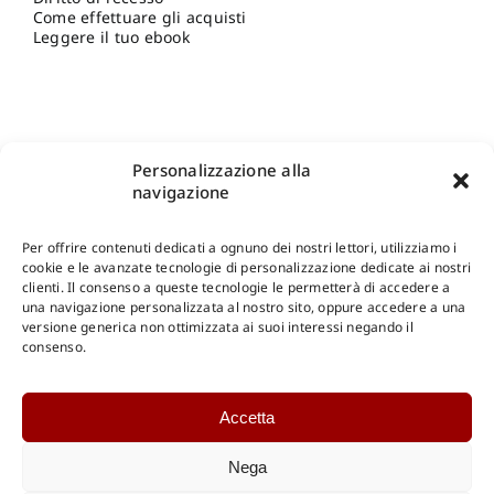
Come effettuare gli acquisti
Leggere il tuo ebook
Personalizzazione alla
navigazione
Per offrire contenuti dedicati a ognuno dei nostri lettori, utilizziamo i
cookie e le avanzate tecnologie di personalizzazione dedicate ai nostri
clienti. Il consenso a queste tecnologie le permetterà di accedere a
una navigazione personalizzata al nostro sito, oppure accedere a una
Shop Gangemi Editore
-
Pagamenti Sicuri e anche Rateali
.
versione generica non ottimizzata ai suoi interessi negando il
consenso.
Catalogo Online
Accetta
CONSULTAZIONE
Catalogo Internazionale
Nega