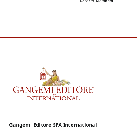
Roberto
,
Mambrini
Caterina
,
Barilli Renato
Gangemi Editore SPA International