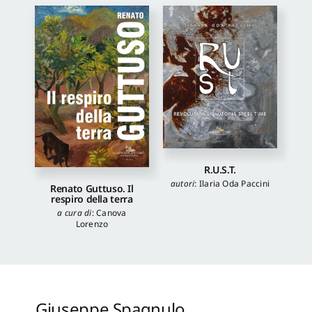
R.U.S.T.
autori
:
Ilaria Oda Paccini
Renato Guttuso. Il
respiro della terra
a cura di
:
Canova
Lorenzo
Giuseppe Spagnulo