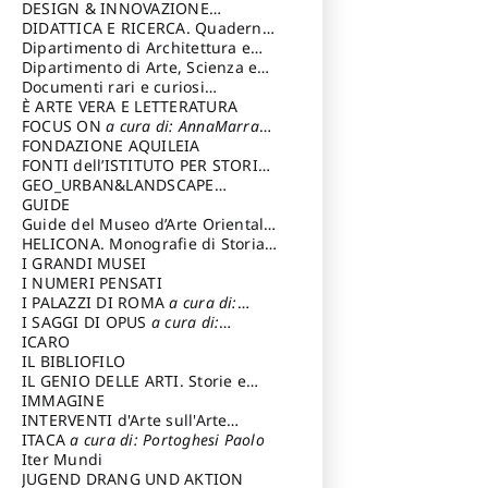
DESIGN & INNOVAZIONE
TECNOLOGICA
DIDATTICA E RICERCA. Quaderni
a cura di: Vallicelli
Andrea
della Scuola
Dipartimento di Architettura e
Analisi della Città Mediterranea
Dipartimento di Arte, Scienza e
Tecnica del Costuire
Documenti rari e curiosi
dall'Archivio Segreto
È ARTE VERA E LETTERATURA
FOCUS ON
a cura di: AnnaMarra
Contemporanea
FONDAZIONE AQUILEIA
FONTI dell’ISTITUTO PER STORIA
DEL RISORGIMENTO
GEO_URBAN&LANDSCAPE
PLANNING (GULP)
GUIDE
a cura di:
Trusiani Elio
Guide del Museo d’Arte Orientale
“Giuseppe Tucci”
HELICONA. Monografie di Storia
dell'Arte
I GRANDI MUSEI
a cura di: Gallo Marco
I NUMERI PENSATI
I PALAZZI DI ROMA
a cura di:
Ippoliti Alessandro
I SAGGI DI OPUS
a cura di:
Scalesse Tommaso
ICARO
IL BIBLIOFILO
IL GENIO DELLE ARTI. Storie e
interpretazione
IMMAGINE
INTERVENTI d'Arte sull'Arte
dedicata alla cultura della
ITACA
a cura di: Portoghesi Paolo
conservazione d’arte
Iter Mundi
a cura di:
Fondazione Paola Droghetti onlus
JUGEND DRANG UND AKTION