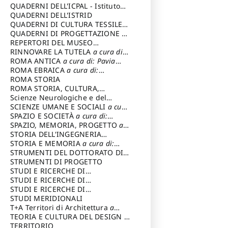
SOSTENIBILE
QUADERNI DELL'ICPAL - Istituto
centrale per il restauro e la
QUADERNI DELL'ISTRID
conservazione del patrimonio
QUADERNI DI CULTURA TESSILE
a
archivistico e librario
cura di: Crispolti Livia
QUADERNI DI PROGETTAZIONE
a
cura di: Giura Longo Tommaso
REPERTORI DEL MUSEO
CENTRALE DEL RISORGIMENTO
RINNOVARE LA TUTELA
a cura di:
a
cura di: Pizzo Marco
Cicalò Enrico
ROMA ANTICA
a cura di: Pavia
Carlo
ROMA EBRAICA
a cura di:
Procaccia Claudio
ROMA STORIA
ROMA STORIA, CULTURA,
IMMAGINE
Scienze Neurologiche e del
a cura di: Fagiolo
Marcello
Comportamento
SCIENZE UMANE E SOCIALI
a cura
di: Iannizzi Salvatore
SPAZIO E SOCIETÀ
a cura di:
Cassetti Roberto
SPAZIO, MEMORIA, PROGETTO
a
cura di: Rossi Massimo
STORIA DELL'INGEGNERIA
STRUTTURALE IN ITALIA
STORIA E MEMORIA
a cura di:
a cura di:
Poretti Sergio
Rossi Lauro
STRUMENTI DEL DOTTORATO DI
RICERCA IN RILIEVO E
STRUMENTI DI PROGETTO
RAPPRESENTAZIONE
STUDI E RICERCHE DI
DELL’ARCHITETTURA E
ARCHEOLOGIA IN SICILIA
STUDI E RICERCHE DI
a cura
DELL’AMBIENTE
di: Pelagatti Paola
ARCHITETTURA del Dipartimento
STUDI E RICERCHE DI
a cura di: Migliari
Riccardo
di Architettura Università degli
ARCHITETTURA del Dipartimento
STUDI MERIDIONALI
Studi G. d' Annunzio
di Architettura Università degli
T+A Territori di Architettura
a
Studi G. d' Annunzio, Chieti-
cura di: Ramazzotti Luigi
TEORIA E CULTURA DEL DESIGN
a
Pescara
cura di: Furlanis Giuseppe
TERRITORIO
a cura di: Fusero Paolo