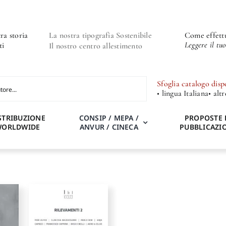
ra storia
La nostra tipografia Sostenibile
Come effettu
Leggere il tu
ti
Il nostro centro allestimento
Sfoglia catalogo disp
• lingua Italiana
• alt
STRIBUZIONE
CONSIP / MEPA /
PROPOSTE 
WORLDWIDE
ANVUR / CINECA
PUBBLICAZI