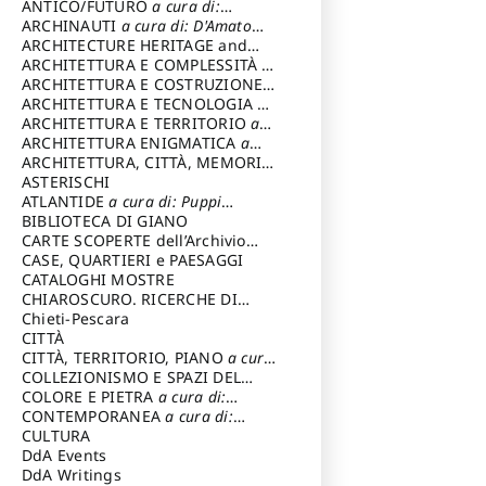
ANTICO/FUTURO
a cura di:
Varagnoli Claudio
ARCHINAUTI
a cura di: D'Amato
Claudio
ARCHITECTURE HERITAGE and
DESIGN
ARCHITETTURA E COMPLESSITÀ
a
cura di: Piva Antonio
ARCHITETTURA E COSTRUZIONE
a
cura di: Poretti Sergio
ARCHITETTURA E TECNOLOGIA
a
cura di: Carrara Gianfranco
ARCHITETTURA E TERRITORIO
a
cura di: Pietrogrande Enrico
ARCHITETTURA ENIGMATICA
a
cura di: Lenci Ruggero
ARCHITETTURA, CITTÀ, MEMORIA
a cura di: Valeriani Enrico
ASTERISCHI
ATLANTIDE
a cura di: Puppi
Lionello
BIBLIOTECA DI GIANO
CARTE SCOPERTE dell’Archivio
Storico Capitolino
CASE, QUARTIERI e PAESAGGI
CATALOGHI MOSTRE
CHIAROSCURO. RICERCHE DI
STORIA E STORIA DELL'ARTE
Chieti-Pescara
a
cura di: Di Carpegna Falconieri
CITTÀ
Tommaso
CITTÀ, TERRITORIO, PIANO
a cura
di: Imbesi Giuseppe
COLLEZIONISMO E SPAZI DEL
COLLEZIONISMO
COLORE E PIETRA
a cura di:
a cura di:
Magnani Lauro
Selvaggi Giuseppe
CONTEMPORANEA
a cura di:
Gubinelli Luna
CULTURA
DdA Events
DdA Writings