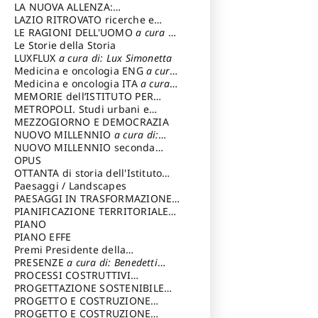
LA NUOVA ALLENZA:
ARCHITETTURA & AMBIENTE
LAZIO RITROVATO ricerche e
restauri
LE RAGIONI DELL'UOMO
a cura di:
Lombardi Satriani Luigi
Le Storie della Storia
LUXFLUX
a cura di: Lux Simonetta
Medicina e oncologia ENG
a cura
di: Lopez Massimo
Medicina e oncologia ITA
a cura
di: Lopez Massimo
MEMORIE dell’ISTITUTO PER
STORIA DEL RISORGIMENTO
METROPOLI. Studi urbani e
regionali
MEZZOGIORNO E DEMOCRAZIA
NUOVO MILLENNIO
a cura di:
Capaldo Pellegrino
NUOVO MILLENNIO seconda
serie
OPUS
a cura di: Mercadante
Francesco
OTTANTA di storia dell'Istituto
storia dell’Istituto
Paesaggi / Landscapes
a cura di:
Cavalieri Patrizia
PAESAGGI IN TRASFORMAZIONE
a
cura di: Corti Enrico A.
PIANIFICAZIONE TERRITORIALE
URBANISTICA ED AMBIENTALE
PIANO
a
cura di: Costa Enrico
PIANO EFFE
Premi Presidente della
Repubblica
PRESENZE
a cura di: Benedetti
Sandro
PROCESSI COSTRUTTIVI
DELL'ARCHITETTURA
PROGETTAZIONE SOSTENIBILE
a cura di:
Ippoliti Alessandro
PARTECIPATA
PROGETTO E COSTRUZIONE
DELL’ARCHITETTURA
PROGETTO E COSTRUZIONE