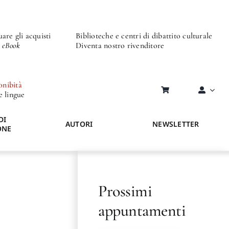
are gli acquisti
Biblioteche e centri di dibattito culturale
o eBook
Diventa nostro rivenditore
onibità
re lingue
DI
AUTORI
NEWSLETTER
ONE
Prossimi
appuntamenti