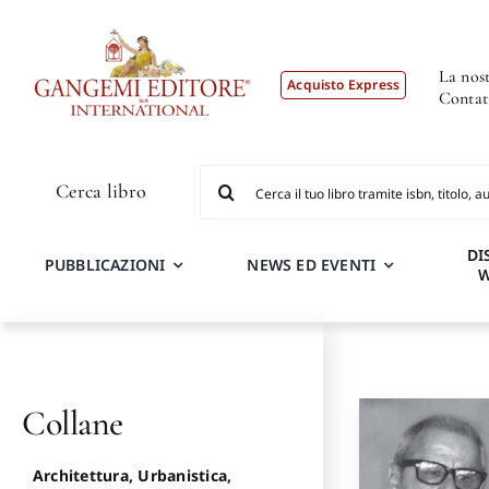
Salta
al
contenuto
La nost
Acquisto Express
Contat
Cerca
Cerca libro
per:
DI
PUBBLICAZIONI
NEWS ED EVENTI
Collane
Architettura, Urbanistica,