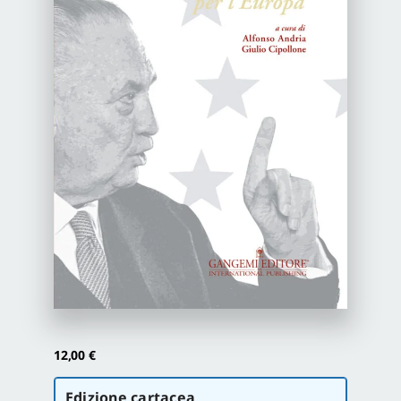
Newsletter
Autori
Proposte di pubblicazione
Gangemi Editore
Newsletter
12,00
€
Scegli
Edizione cartacea