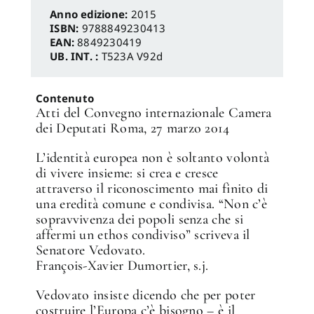
Anno edizione:
2015
ISBN:
9788849230413
EAN:
8849230419
UB. INT. :
T523A V92d
Contenuto
Atti del Convegno internazionale Camera
✕
dei Deputati Roma, 27 marzo 2014
L’identità europea non è soltanto volontà
di vivere insieme: si crea e cresce
attraverso il riconoscimento mai finito di
una eredità comune e condivisa. “Non c’è
sopravvivenza dei popoli senza che si
affermi un ethos condiviso” scriveva il
Senatore Vedovato.
François-Xavier Dumortier, s.j.
Vedovato insiste dicendo che per poter
costruire l’Europa c’è bisogno – è il