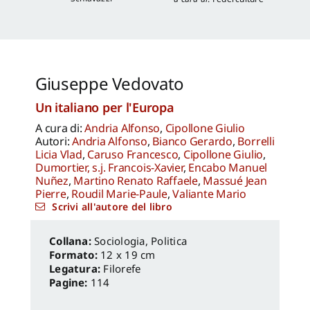
Giuseppe Vedovato
Un italiano per l'Europa
A cura di:
Andria Alfonso
,
Cipollone Giulio
Autori:
Andria Alfonso
,
Bianco Gerardo
,
Borrelli
Licia Vlad
,
Caruso Francesco
,
Cipollone Giulio
,
Dumortier, s.j. Francois-Xavier
,
Encabo Manuel
Nuñez
,
Martino Renato Raffaele
,
Massué Jean
Pierre
,
Roudil Marie-Paule
,
Valiante Mario
Scrivi all'autore del libro
Sociologia, Politica
Formato:
12 x 19 cm
Legatura:
Filorefe
Pagine:
114