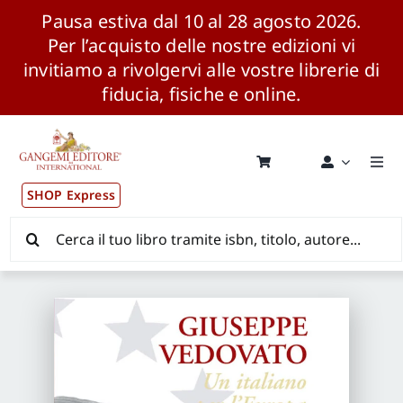
Pausa estiva dal 10 al 28 agosto 2026.
Per l’acquisto delle nostre edizioni vi
invitiamo a rivolgervi alle vostre librerie di
fiducia, fisiche e online.
Salta
al
contenuto
Togg
Navi
SHOP Express
Pubblicazioni
Cerca
per:
News ed Eventi
Distribuzione Wolrdwide
CONSIP / MEPA / ANVUR / CINECA