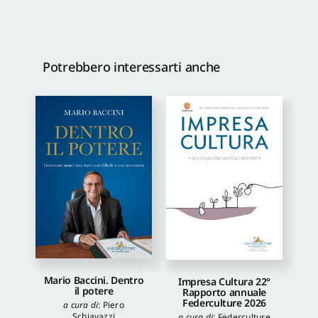
Potrebbero interessarti anche
Mario Baccini. Dentro
Impresa Cultura 22°
il potere
Rapporto annuale
Federculture 2026
a cura di
:
Piero
Schiavazzi
a cura di
:
Federculture