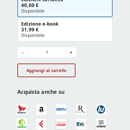
la
40,00 €
versione
Disponibile
Edizione e-book
31,99 €
Disponibile
I
templi
di
Aggiungi al carrello
Paestum
quantità
Acquista anche su