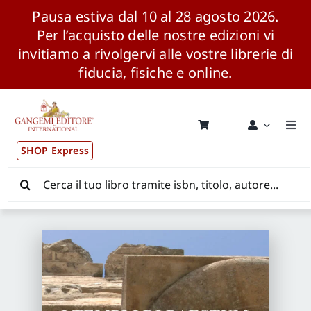
Pausa estiva dal 10 al 28 agosto 2026.
Per l’acquisto delle nostre edizioni vi
invitiamo a rivolgervi alle vostre librerie di
fiducia, fisiche e online.
Salta
al
contenuto
Togg
Navi
SHOP Express
Pubblicazioni
Cerca
per:
News ed Eventi
Distribuzione Wolrdwide
CONSIP / MEPA / ANVUR / CINECA