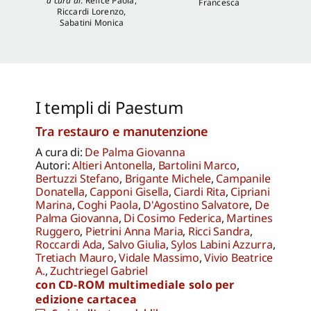
a cura di
:
Refice Paola
,
Francesca
Riccardi Lorenzo
,
Sabatini Monica
I templi di Paestum
Tra restauro e manutenzione
A cura di:
De Palma Giovanna
Autori:
Altieri Antonella
,
Bartolini Marco
,
Bertuzzi Stefano
,
Brigante Michele
,
Campanile
Donatella
,
Capponi Gisella
,
Ciardi Rita
,
Cipriani
Marina
,
Coghi Paola
,
D'Agostino Salvatore
,
De
Palma Giovanna
,
Di Cosimo Federica
,
Martines
Ruggero
,
Pietrini Anna Maria
,
Ricci Sandra
,
Roccardi Ada
,
Salvo Giulia
,
Sylos Labini Azzurra
,
Tretiach Mauro
,
Vidale Massimo
,
Vivio Beatrice
A.
,
Zuchtriegel Gabriel
con CD-ROM multimediale solo per
edizione cartacea