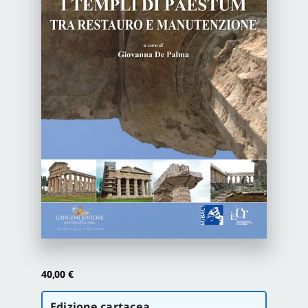
Newsletter
Autori
Proposte di pubblicazione
Gangemi Editore
Newsletter
40,00
€
Scegli
Edizione cartacea