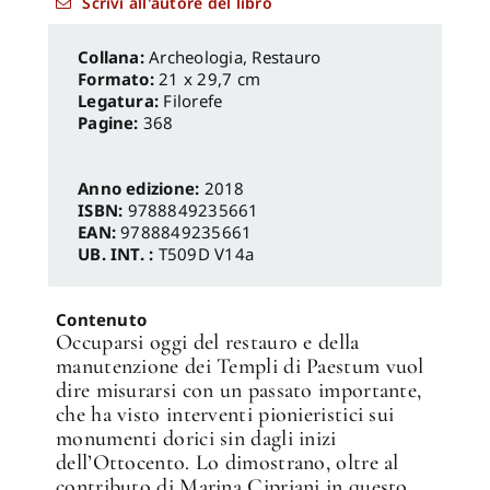
Scrivi all'autore del libro
Archeologia, Restauro
Formato:
21 x 29,7 cm
Legatura:
Filorefe
Pagine:
368
Anno edizione:
2018
ISBN:
9788849235661
EAN:
9788849235661
UB. INT. :
T509D V14a
Contenuto
Occuparsi oggi del restauro e della
manutenzione dei Templi di Paestum vuol
dire misurarsi con un passato importante,
che ha visto interventi pionieristici sui
monumenti dorici sin dagli inizi
dell’Ottocento. Lo dimostrano, oltre al
contributo di Marina Cipriani in questo