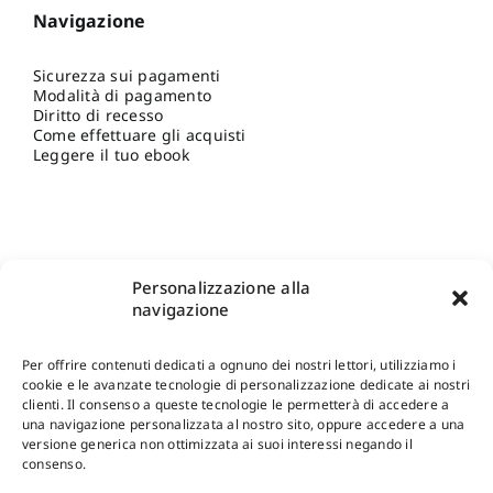
Navigazione
Sicurezza sui pagamenti
Modalità di pagamento
Diritto di recesso
Come effettuare gli acquisti
Leggere il tuo ebook
Personalizzazione alla
navigazione
Per offrire contenuti dedicati a ognuno dei nostri lettori, utilizziamo i
cookie e le avanzate tecnologie di personalizzazione dedicate ai nostri
clienti. Il consenso a queste tecnologie le permetterà di accedere a
una navigazione personalizzata al nostro sito, oppure accedere a una
Shop Gangemi Editore
-
Pagamenti Sicuri e anche Rateali
.
versione generica non ottimizzata ai suoi interessi negando il
consenso.