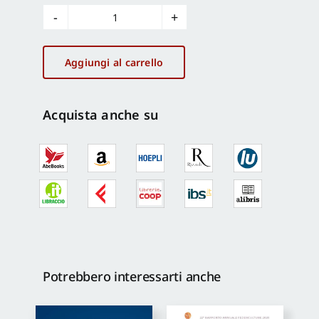
Il
Governo
federativo
Aggiungi al carrello
quantità
Acquista anche su
Potrebbero interessarti anche