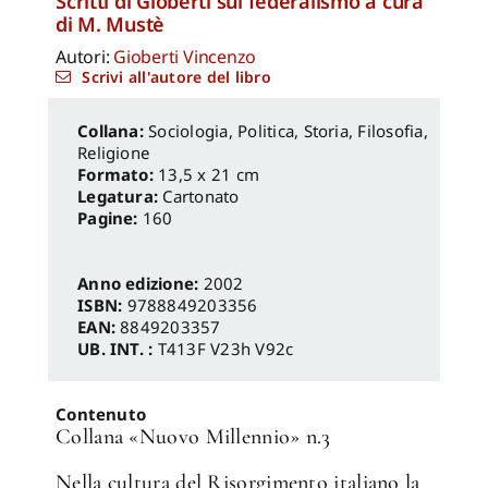
Scritti di Gioberti sul federalismo a cura
di M. Mustè
Autori:
Gioberti Vincenzo
Scrivi all'autore del libro
Sociologia, Politica
,
Storia, Filosofia,
Religione
Formato:
13,5 x 21 cm
Legatura:
Cartonato
Pagine:
160
Anno edizione:
2002
ISBN:
9788849203356
EAN:
8849203357
UB. INT. :
T413F V23h V92c
Contenuto
Collana «Nuovo Millennio» n.3
Nella cultura del Risorgimento italiano la