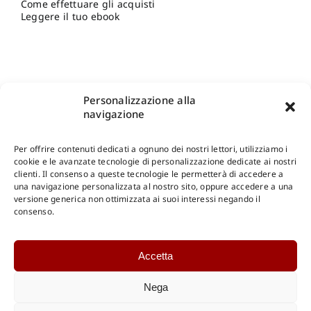
Come effettuare gli acquisti
Leggere il tuo ebook
Personalizzazione alla
navigazione
Per offrire contenuti dedicati a ognuno dei nostri lettori, utilizziamo i
cookie e le avanzate tecnologie di personalizzazione dedicate ai nostri
clienti. Il consenso a queste tecnologie le permetterà di accedere a
una navigazione personalizzata al nostro sito, oppure accedere a una
Shop Gangemi Editore
-
Pagamenti Sicuri e anche Rateali
.
versione generica non ottimizzata ai suoi interessi negando il
consenso.
Catalogo Online
Accetta
CONSULTAZIONE
Catalogo Internazionale
Nega
Catalogo Online