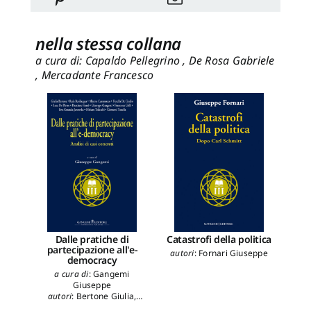
nella stessa collana
a cura di: Capaldo Pellegrino , De Rosa Gabriele
, Mercadante Francesco
Dalle pratiche di
Catastrofi della politica
Glob
partecipazione all'e-
e 
autori
:
Fornari Giuseppe
democracy
aut
a cura di
:
Gangemi
Giuseppe
autori
:
Bertone Giulia
,
Bevilacqua Rula
,
Camozzo