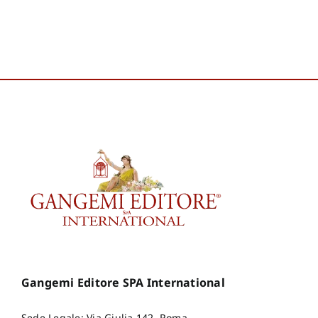
Alberto
,
De Cindio Fiorella
,
De Pietro Luca
,
Fanni
Damiano
,
Gangemi
Giuseppe
,
Gelli Francesca
,
Krzatala-Jaworska Ewa
,
Tedeschi Miriam
,
Tonella
Giovanni
Gangemi Editore SPA International
Sede Legale: Via Giulia 142, Roma