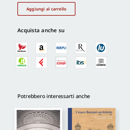
terremoto
del
Aggiungi al carrello
1706
quantità
Acquista anche su
Potrebbero interessarti anche