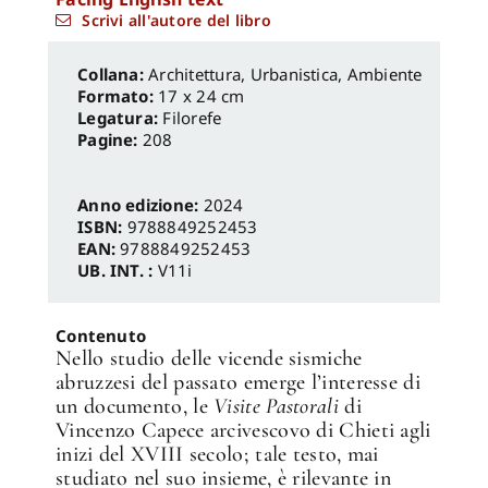
Scrivi all'autore del libro
Architettura, Urbanistica, Ambiente
Formato:
17 x 24 cm
Legatura:
Filorefe
Pagine:
208
Anno edizione:
2024
ISBN:
9788849252453
EAN:
9788849252453
UB. INT. :
V11i
Contenuto
Nello studio delle vicende sismiche
abruzzesi del passato emerge l’interesse di
un documento, le
Visite Pastorali
di
Vincenzo Capece arcivescovo di Chieti agli
inizi del XVIII secolo; tale testo, mai
studiato nel suo insieme, è rilevante in