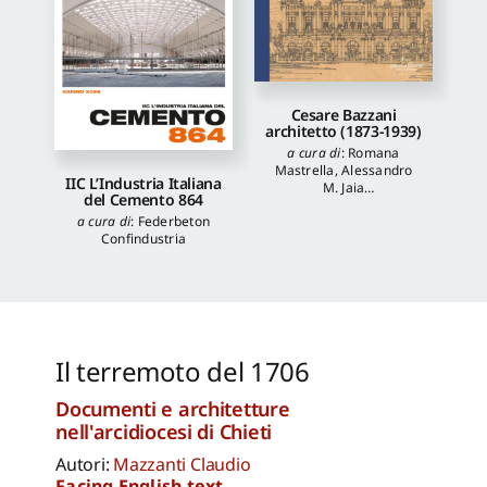
Cesare Bazzani
architetto (1873-1939)
a cura di
:
Romana
Mastrella
,
Alessandro
IIC L’Industria Italiana
M. Jaia
del Cemento 864
autori
:
Luca Quattrocchi
,
a cura di
:
Federbeton
Katia Onori
,
Francesca
Confindustria
Piantoni
,
Valentina
Piscitelli
Il terremoto del 1706
Documenti e architetture
nell'arcidiocesi di Chieti
Autori:
Mazzanti Claudio
Facing English text