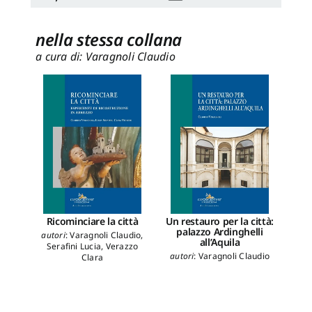
nella stessa collana
a cura di: Varagnoli Claudio
Ricominciare la città
Un restauro per la città:
La 
palazzo Ardinghelli
autori
:
Varagnoli Claudio
,
auto
all’Aquila
Serafini Lucia
,
Verazzo
autori
:
Varagnoli Claudio
Clara