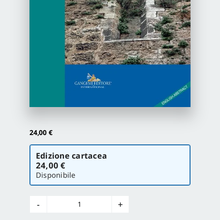
Proposte di pubblicazione
Gangemi Editore
Newsletter
24,00
€
Scegli
Edizione cartacea
la
24,00 €
versione
Disponibile
Il