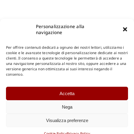
Personalizzazione alla
navigazione
Per offrire contenuti dedicati a ognuno dei nostri lettori, utilizziamo i
cookie e le avanzate tecnologie di personalizzazione dedicate ai nostri
clienti. Il consenso a queste tecnologie le permetterà di accedere a
una navigazione personalizzata al nostro sito, oppure accedere a una
Shop Gangemi Editore
-
Pagamenti Sicuri e anche Rateali
.
versione generica non ottimizzata ai suoi interessi negando il
consenso.
Catalogo Online
Accetta
CONSULTAZIONE
Catalogo Internazionale
Nega
Catalogo Online
DOWNLOAD
Visualizza preferenze
Catalogo Internazionale
Cookie Policy
Privacy Policy