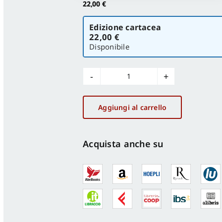
22,00
€
Scegli
Edizione cartacea
la
22,00 €
versione
Disponibile
La
Piana
del
Aggiungi al carrello
Cavaliere
quantità
Acquista anche su