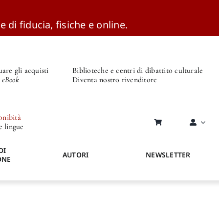
e di fiducia, fisiche e online.
are gli acquisti
Biblioteche e centri di dibattito culturale
o eBook
Diventa nostro rivenditore
onibità
re lingue
DI
AUTORI
NEWSLETTER
ONE