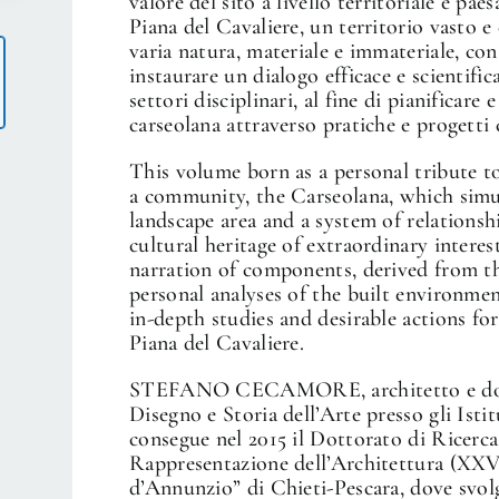
valore del sito a livello territoriale e paes
Piana del Cavaliere, un territorio vasto 
varia natura, materiale e immateriale, con 
instaurare un dialogo efficace e scientifi
settori disciplinari, al fine di pianificare
carseolana attraverso pratiche e progetti c
This volume born as a personal tribute to
a community, the Carseolana, which simu
landscape area and a system of relationsh
cultural heritage of extraordinary interes
narration of components, derived from th
personal analyses of the built environmen
in-depth studies and desirable actions f
Piana del Cavaliere.
STEFANO CECAMORE, architetto e docen
Disegno e Storia dell’Arte presso gli Isti
consegue nel 2015 il Dottorato di Ricerca
Rappresentazione dell’Architettura (XXVII
d’Annunzio” di Chieti-Pescara, dove svolge