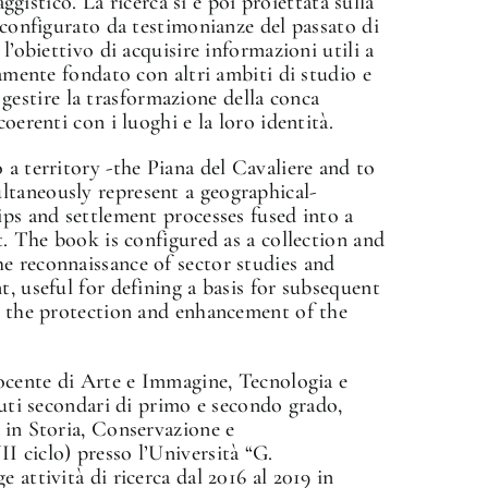
aggistico. La ricerca si è poi proiettata sulla
e configurato da testimonianze del passato di
l’obiettivo di acquisire informazioni utili a
camente fondato con altri ambiti di studio e
 e gestire la trasformazione della conca
oerenti con i luoghi e la loro identità.
 a territory -the Piana del Cavaliere and to
ltaneously represent a geographical-
ips and settlement processes fused into a
t. The book is configured as a collection and
e reconnaissance of sector studies and
t, useful for defining a basis for subsequent
or the protection and enhancement of the
te di Arte e Immagine, Tecnologia e
tuti secondari di primo e secondo grado,
 in Storia, Conservazione e
 ciclo) presso l’Università “G.
 attività di ricerca dal 2016 al 2019 in