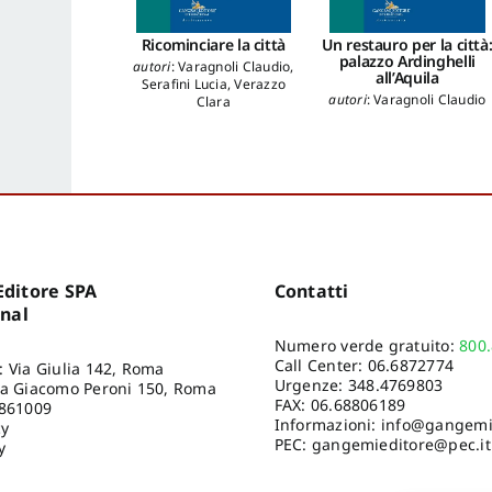
Ricominciare la città
Un restauro per la città
palazzo Ardinghelli
autori
:
Varagnoli Claudio
,
all’Aquila
Serafini Lucia
,
Verazzo
autori
:
Varagnoli Claudio
Clara
ditore SPA
Contatti
onal
Numero verde gratuito:
800
Call Center:
06.6872774
: Via Giulia 142, Roma
Urgenze:
348.4769803
ia Giacomo Peroni 150, Roma
FAX: 06.68806189
8861009
Informazioni:
info@gangemie
cy
PEC: gangemieditore@pec.it
y