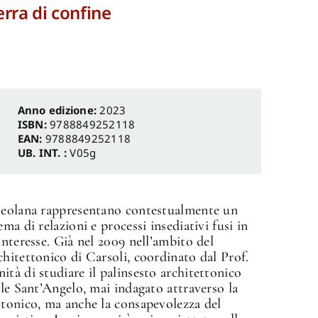
erra di confine
Anno edizione:
2023
ISBN:
9788849252118
EAN:
9788849252118
UB. INT. :
V05g
rseolana rappresentano contestualmente un
ma di relazioni e processi insediativi fusi in
interesse. Già nel 2009 nell’ambito del
hitettonico di Carsoli, coordinato dal Prof.
tà di studiare il palinsesto architettonico
lle Sant’Angelo, mai indagato attraverso la
ttonico, ma anche la consapevolezza del