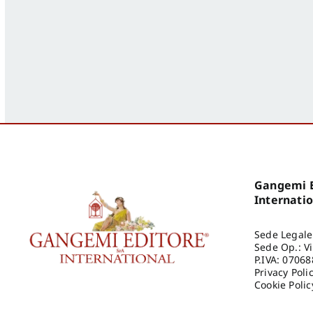
Gangemi E
Internati
Sede Legale
Sede Op.: V
P.IVA: 0706
Privacy Poli
Cookie Polic