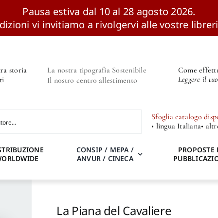
Pausa estiva dal 10 al 28 agosto 2026.
izioni vi invitiamo a rivolgervi alle vostre libreri
ra storia
La nostra tipografia Sostenibile
Come effettu
Leggere il tu
ti
Il nostro centro allestimento
Sfoglia catalogo disp
• lingua Italiana
• alt
STRIBUZIONE
CONSIP / MEPA /
PROPOSTE 
WORLDWIDE
ANVUR / CINECA
PUBBLICAZI
La Piana del Cavaliere