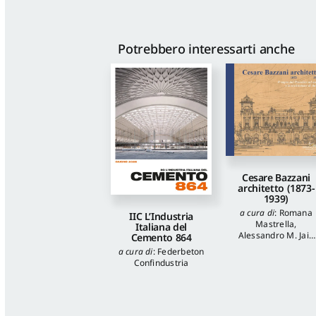
Potrebbero interessarti anche
Cesare Bazzani
architetto (1873-
1939)
a cura di
:
Romana
IIC L’Industria
Mastrella
,
Italiana del
Alessandro M. Jaia
Cemento 864
autori
:
Luca
a cura di
:
Federbeton
Quattrocchi
,
Katia
Confindustria
Onori
,
Francesca
Piantoni
,
Valentina
Piscitelli