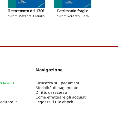
Patrimonio fragile
San Ve
:
Il terremoto del 1706
Cam
autori
:
Verazzo Clara
autori
:
Mazzanti Claudio
autori
:
d
Ros
Navigazione
.894.409
Sicurezza sui pagamenti
Modalità di pagamento
Diritto di recesso
Come effettuare gli acquisti
ditore.it
Leggere il tuo ebook