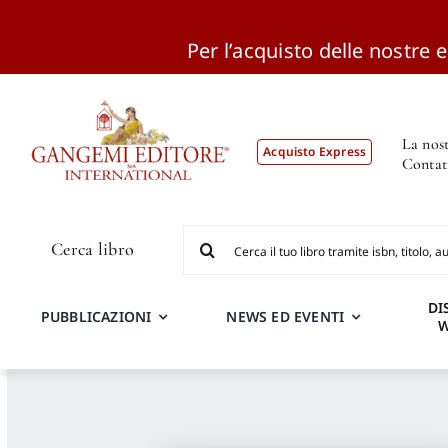
Per l’acquisto delle nostre ed
Salta
al
contenuto
La nost
Acquisto Express
Contat
Cerca
Cerca libro
per:
DI
PUBBLICAZIONI
NEWS ED EVENTI