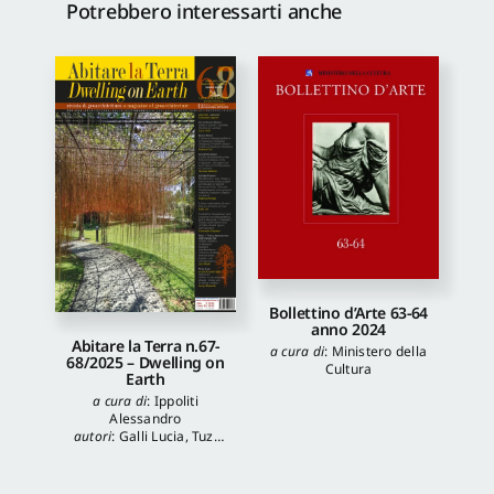
Potrebbero interessarti anche
Bollettino d’Arte 63-64
anno 2024
Abitare la Terra n.67-
a cura di
:
Ministero della
68/2025 – Dwelling on
Cultura
Earth
a cura di
:
Ippoliti
Alessandro
autori
:
Galli Lucia
,
Tuzi
Stefania
,
Veronica
Balboni
,
Morgia
Federica
,
Anna Lei
,