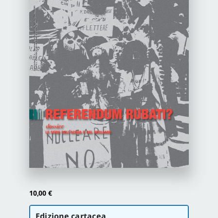
Newsletter
Autori
Proposte di pubblicazione
Gangemi Editore
Newsletter
10,00
€
Scegli
Edizione cartacea