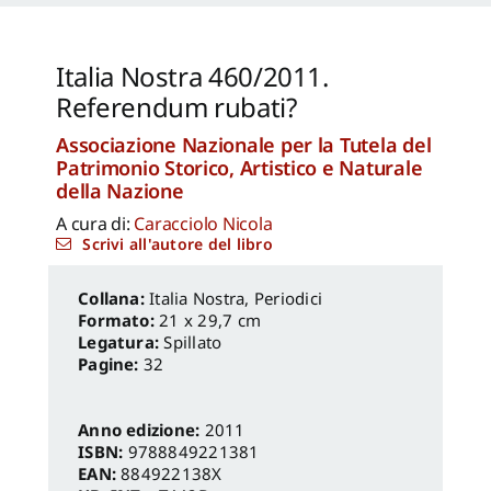
Capanna Alessandra
,
Reale Luca
,
Spita Leone
,
Jacopo Mannello
Italia Nostra 460/2011.
Referendum rubati?
Associazione Nazionale per la Tutela del
Patrimonio Storico, Artistico e Naturale
della Nazione
A cura di:
Caracciolo Nicola
Scrivi all'autore del libro
Italia Nostra
,
Periodici
Formato:
21 x 29,7 cm
Legatura:
Spillato
Pagine:
32
Anno edizione:
2011
ISBN:
9788849221381
EAN:
884922138X