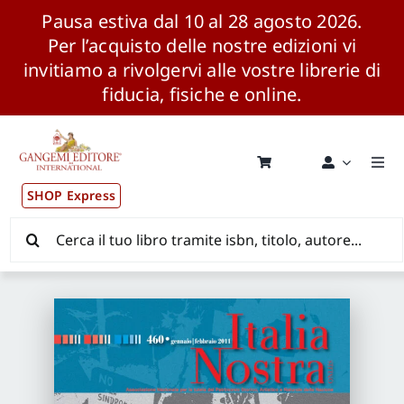
Pausa estiva dal 10 al 28 agosto 2026.
Per l’acquisto delle nostre edizioni vi
invitiamo a rivolgervi alle vostre librerie di
fiducia, fisiche e online.
Salta
al
contenuto
Togg
Navi
SHOP Express
Pubblicazioni
Cerca
per:
News ed Eventi
Distribuzione Wolrdwide
CONSIP / MEPA / ANVUR / CINECA