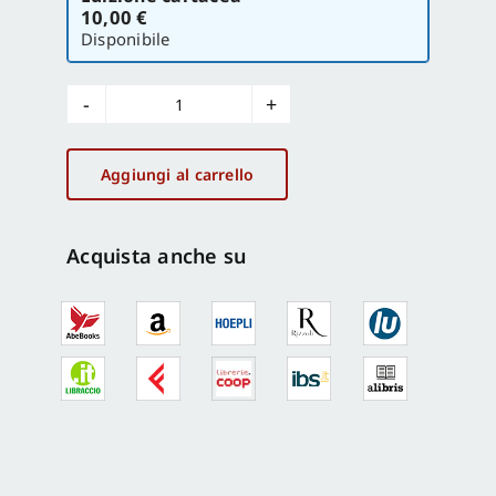
la
10,00 €
versione
Disponibile
Italia
Nostra
460/2011.
Aggiungi al carrello
Referendum
rubati?
quantità
Acquista anche su