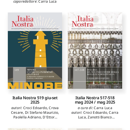
caporedattore
:
Carra Luca
Italia Nostra 519 giu-set
Italia Nostra 517-518
2025
mag 2024 / mag 2025
autori
:
Croci Edoardo
,
Crova
a cura di
:
Carra Luca
Cesare
,
Di Stefano Maurizio
,
autori
:
Croci Edoardo
,
Carra
Paolella Adriano
,
D'Ettore
Luca
,
Zanotti Bianco
Viola
,
Maggini Raniero
,
Umberto
,
Giannella
Calzolaio Francesco
,
Salvatore
,
Fazio Mario
,