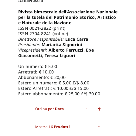
ItaliaNostra
Rivista bimestrale dell’
Associazione Nazionale
Proposte di pubblicazione
per la tutela del Patrimonio Storico, Artistico
e Naturale della Nazione
ISSN 0021-2822 (print)
ISSN 2704-8241 (online)
Gangemi Editore
Direttore responsabile:
Luca Carra
Presidente:
Mariarita Signorini
Vicepresidenti:
Alberto Ferruzzi, Ebe
Newsletter
Giacometti, Teresa Liguori
Un numero: € 5,00
Arretrati: € 10,00
Abbonamento: € 20,00
Estero un numero: € 5.00 £/$ 8.00
Estero Arretrati: € 10.00 £/$ 15.00
Estero abbonamento: € 25,00 £/$ 30.00
Ordina per
Data
Mostra
16 Prodotti