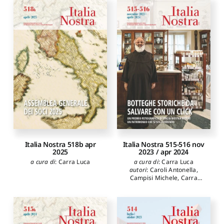
Ciangola Krizia
Cederna Antonio
,
Bassani
caporedattore
:
Carra Luca
Giorgio
,
Reggiori
Ferdinando
,
Iacono Maria
Rosaria
,
Chirco Adriana
,
Pasolini Dall'Onda
Desideria
,
Caroli Antonella
,
Marraghini Sandra
,
Mottola
Molfino Alessandra
,
Rossi-
Doria Bernardo
,
Iannello
Antonio
,
Losavio Giovanni
,
Berdini Paolo
,
Stringher
Bonaldo
,
Maggini Raniero
,
Paolella Adriano
,
D'Ettore
Viola
,
Vascelli Vallara
Umberto
,
Corsano Flavia
,
Bottini Massimo
Italia Nostra 518b apr
Italia Nostra 515-516 nov
2025
2023 / apr 2024
a cura di
:
Carra Luca
a cura di
:
Carra Luca
autori
:
Caroli Antonella
,
Campisi Michele
,
Carra
Luca
,
Cattaruzza Giovanni
,
Ceiner Giovanna
,
Iacoviello
Vitantonio
,
Janni Leandro
,
Pinto Giancarlo
,
Vascelli
Vallara Umberto