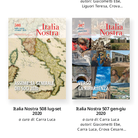
autori
:
Giacometti Ebe
,
Liguori Teresa
,
Crova
Cesare
,
Carra Luca
,
Fressoia Luigi
,
Corsano
Flavia
,
Graziani Pietro
,
Paris
Rita
,
Laudani Adriana
,
Sezione di Pinerolo
,
Spadaro
Matilde
,
Gissara Liliana
Italia Nostra 508 lug-set
Italia Nostra 507 gen-giu
2020
2020
a cura di
:
Carra Luca
a cura di
:
Carra Luca
autori
:
Giacometti Ebe
,
Carra Luca
,
Crova Cesare
,
Ciaschi Antonio
,
De Lucia