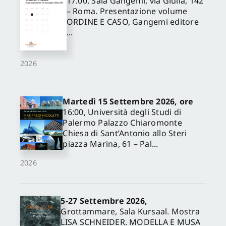
17.00, Sala Gangemi, via Giulia, 142
– Roma. Presentazione volume
ORDINE E CASO, Gangemi editore
...
2026
Martedì 15 Settembre 2026, ore
16:00, Università degli Studi di
Palermo Palazzo Chiaromonte
Chiesa di Sant’Antonio allo Steri
piazza Marina, 61 – Pal...
2026
5-27 Settembre 2026,
Grottammare, Sala Kursaal. Mostra
LISA SCHNEIDER. MODELLA E MUSA