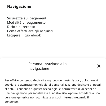
Navigazione
Sicurezza sui pagamenti
Modalità di pagamento
Diritto di recesso
Come effettuare gli acquisti
Leggere il tuo ebook
Personalizzazione alla
navigazione
Per offrire contenuti dedicati a ognuno dei nostri lettori, utilizziamo i
cookie e le avanzate tecnologie di personalizzazione dedicate ai nostri
clienti. Il consenso a queste tecnologie le permetterà di accedere a
una navigazione personalizzata al nostro sito, oppure accedere a una
Shop Gangemi Editore
-
Pagamenti Sicuri e anche Rateali
.
versione generica non ottimizzata ai suoi interessi negando il
consenso.