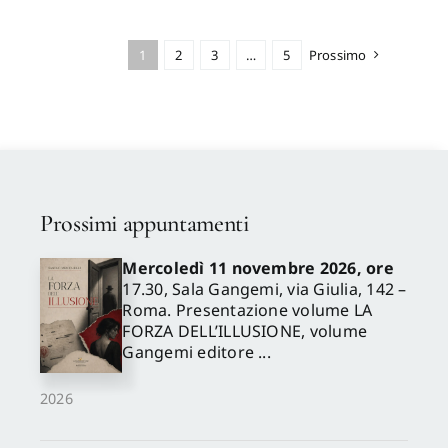
Vezio
,
Cervellati Pier Luigi
,
Losavio Giovanni
,
Di
Mambro Patrizia
,
Liguori
Teresa
,
Giglio Giacinto
,
1
2
3
…
5
Prossimo
Iacono Maria Rosaria
,
D'Abbraccio Emanuela
,
Sezione di Macerata
,
Caroli
Antonella
,
Paolella Adriano
,
Battisti Maya
,
Laprovitera
Roberto
,
Sezione di Lentini
,
Crisanti Vito
,
Toeschi Luisa
,
Sezione di Trento
,
Janni
Leandro
,
Franzone Gianni
Prossimi appuntamenti
Mercoledì 11 novembre 2026, ore
17.30, Sala Gangemi, via Giulia, 142 –
Roma. Presentazione volume LA
FORZA DELL’ILLUSIONE, volume
Gangemi editore ...
2026