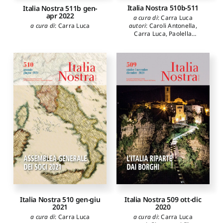
Italia Nostra 510b-511
Italia Nostra 511b gen-
apr 2022
a cura di
:
Carra Luca
a cura di
:
Carra Luca
autori
:
Caroli Antonella
,
Carra Luca
,
Paolella
Adriano
,
Dal Mas Roberta
Maria
,
Bertello Agnese
,
Iaquinta Maria Teresa
,
Prozzo Nicola
,
Cerliani
Gloria Enrica
,
Spadaro
Matilde
,
D'Ettore Viola
,
Fammartino Erika
,
Giaimo
Gisella
,
Strano Alessandra
Italia Nostra 510 gen-giu
Italia Nostra 509 ott-dic
2021
2020
a cura di
:
Carra Luca
a cura di
:
Carra Luca