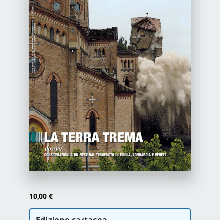
Newsletter
Autori
Proposte di pubblicazione
Gangemi Editore
Newsletter
10,00
€
Scegli
Edizione cartacea