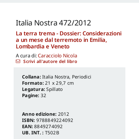
Capanna Alessandra
,
Reale Luca
,
Spita Leone
,
Jacopo Mannello
Italia Nostra 472/2012
La terra trema - Dossier: Considerazioni
a un mese dal terremoto in Emilia,
Lombardia e Veneto
A cura di:
Caracciolo Nicola
Scrivi all'autore del libro
Italia Nostra
,
Periodici
Formato:
21 x 29,7 cm
Legatura:
Spillato
Pagine:
32
Anno edizione:
2012
ISBN:
9788849224092
EAN:
8849274092
UB. INT. :
T502B