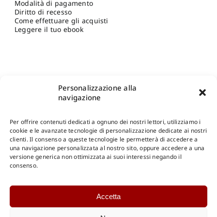
Modalità di pagamento
Diritto di recesso
Come effettuare gli acquisti
Leggere il tuo ebook
Personalizzazione alla
navigazione
Per offrire contenuti dedicati a ognuno dei nostri lettori, utilizziamo i
cookie e le avanzate tecnologie di personalizzazione dedicate ai nostri
clienti. Il consenso a queste tecnologie le permetterà di accedere a
una navigazione personalizzata al nostro sito, oppure accedere a una
Shop Gangemi Editore
-
Pagamenti Sicuri e anche Rateali
.
versione generica non ottimizzata ai suoi interessi negando il
consenso.
Catalogo Online
Accetta
CONSULTAZIONE
Catalogo Internazionale