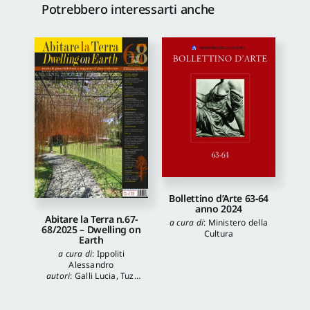
Potrebbero interessarti anche
Bollettino d’Arte 63-64
anno 2024
Abitare la Terra n.67-
a cura di
:
Ministero della
68/2025 – Dwelling on
Cultura
Earth
a cura di
:
Ippoliti
Alessandro
autori
:
Galli Lucia
,
Tuzi
Stefania
,
Veronica
Balboni
,
Morgia
Federica
,
Anna Lei
,