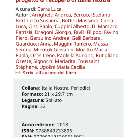
A cura di:
Carra Luca
Autori:
Arrighetti Andrea
,
Bertocci Stefano
,
Bortolotto Susanna
,
Bottini Massimo
,
Carra
Luca
,
Cinti Paolo
,
Cuppini Alberto
,
Di Mambro
Patrizia
,
Dragoni Giorgio
,
Favilli Filippo
,
Favino
Piero
,
Garzulino Andrea
,
Gelli Barbara
,
Guarducci Anna
,
Maggini Raniero
,
Massa
Serena
,
Minutoli Giovanni
,
Morittu Maria
Paola
,
Ortis Irene
,
Paolella Adriano
,
Rutigliano
Oreste
,
Signorini Mariarita
,
Toussaint
Stéphane
,
Ugolini Maria Cecilia
Scrivi all'autore del libro
Italia Nostra
,
Periodici
Formato:
21 x 29,7 cm
Legatura:
Spillato
Pagine:
32
Anno edizione:
2018
ISBN:
9788849233896
EAN:
977002128200618001