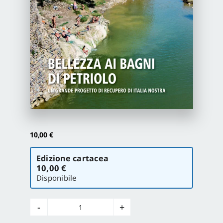
Proposte di pubblicazione
Gangemi Editore
Newsletter
10,00
€
Scegli
Edizione cartacea
la
10,00 €
versione
Disponibile
Italia