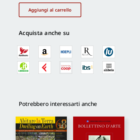
Nostra
497
Aggiungi al carrello
gen-
feb
2018
Acquista anche su
quantità
Potrebbero interessarti anche