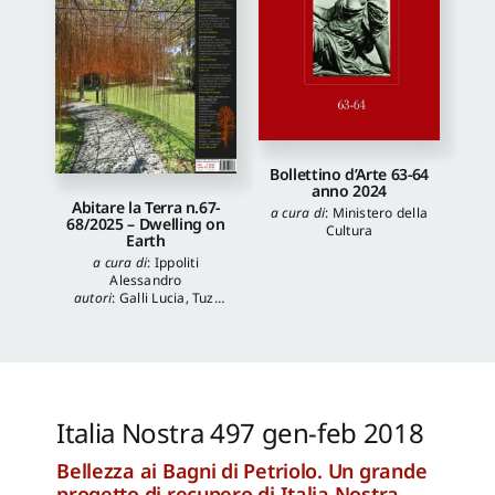
Bollettino d’Arte 63-64
anno 2024
Abitare la Terra n.67-
a cura di
:
Ministero della
68/2025 – Dwelling on
Cultura
Earth
a cura di
:
Ippoliti
Alessandro
autori
:
Galli Lucia
,
Tuzi
Stefania
,
Veronica
Balboni
,
Morgia
Federica
,
Anna Lei
,
Capanna Alessandra
,
Reale Luca
,
Spita Leone
,
Jacopo Mannello
Italia Nostra 497 gen-feb 2018
Bellezza ai Bagni di Petriolo. Un grande
progetto di recupero di Italia Nostra