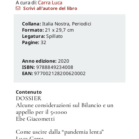
A cura di:
Carra Luca
Scrivi all'autore del libro
Italia Nostra
,
Periodici
Formato:
21 x 29,7 cm
Legatura:
Spillato
Pagine:
32
Anno edizione:
2020
ISBN:
9788849234008
EAN:
977002128200620002
Contenuto
DOSSIER
Alcune considerazioni sul Bilancio e un
appello per il 5×1000
Ebe Giacometti
Come uscire dalla “pandemia lenta”
Luca Carra