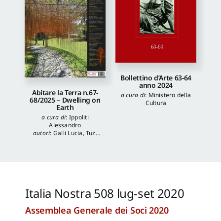
Bollettino d’Arte 63-64
anno 2024
Abitare la Terra n.67-
a cura di
:
Ministero della
68/2025 – Dwelling on
Cultura
Earth
a cura di
:
Ippoliti
Alessandro
autori
:
Galli Lucia
,
Tuzi
Stefania
,
Veronica
Balboni
,
Morgia
Federica
,
Anna Lei
,
Capanna Alessandra
,
Reale Luca
,
Spita Leone
,
Jacopo Mannello
Italia Nostra 508 lug-set 2020
Assemblea Generale dei Soci 2020