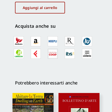
Nostra
508
Aggiungi al carrello
lug-
set
2020
Acquista anche su
quantità
Potrebbero interessarti anche