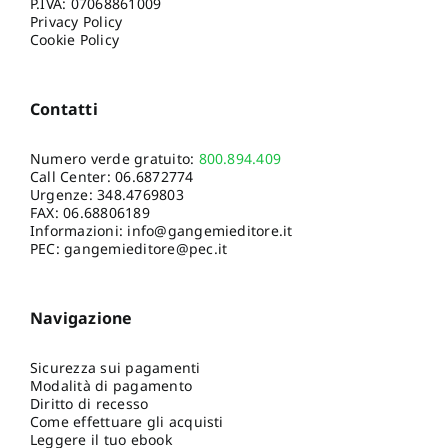
P.IVA: 07068861009
Privacy Policy
Cookie Policy
Contatti
Numero verde gratuito:
800.894.409
Call Center:
06.6872774
Urgenze:
348.4769803
FAX: 06.68806189
Informazioni:
info@gangemieditore.it
PEC: gangemieditore@pec.it
Navigazione
Sicurezza sui pagamenti
Modalità di pagamento
Diritto di recesso
Come effettuare gli acquisti
Leggere il tuo ebook