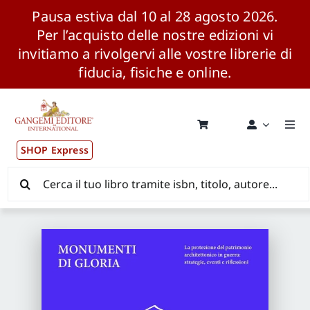
Pausa estiva dal 10 al 28 agosto 2026.
Per l’acquisto delle nostre edizioni vi
invitiamo a rivolgervi alle vostre librerie di
fiducia, fisiche e online.
Salta
al
contenuto
Togg
Navi
SHOP Express
Pubblicazioni
Cerca
per:
News ed Eventi
Distribuzione Wolrdwide
CONSIP / MEPA / ANVUR / CINECA