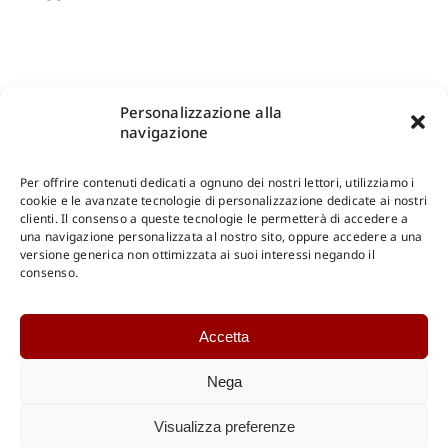
Personalizzazione alla
navigazione
Per offrire contenuti dedicati a ognuno dei nostri lettori, utilizziamo i
cookie e le avanzate tecnologie di personalizzazione dedicate ai nostri
clienti. Il consenso a queste tecnologie le permetterà di accedere a
una navigazione personalizzata al nostro sito, oppure accedere a una
Shop Gangemi Editore
-
Pagamenti Sicuri e anche Rateali
.
versione generica non ottimizzata ai suoi interessi negando il
consenso.
Catalogo Online
Accetta
CONSULTAZIONE
Catalogo Internazionale
Nega
Catalogo Online
DOWNLOAD
Visualizza preferenze
Catalogo Internazionale