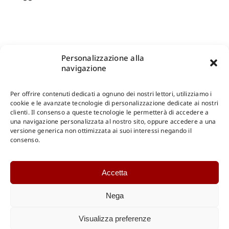
Personalizzazione alla
navigazione
Per offrire contenuti dedicati a ognuno dei nostri lettori, utilizziamo i
cookie e le avanzate tecnologie di personalizzazione dedicate ai nostri
clienti. Il consenso a queste tecnologie le permetterà di accedere a
una navigazione personalizzata al nostro sito, oppure accedere a una
Shop Gangemi Editore
-
Pagamenti Sicuri e anche Rateali
.
versione generica non ottimizzata ai suoi interessi negando il
consenso.
Catalogo Online
Accetta
CONSULTAZIONE
Catalogo Internazionale
Nega
Catalogo Online
DOWNLOAD
Visualizza preferenze
Catalogo Internazionale