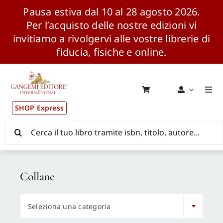
Pausa estiva dal 10 al 28 agosto 2026.
Per l’acquisto delle nostre edizioni vi
invitiamo a rivolgervi alle vostre librerie di
fiducia, fisiche e online.
Salta
al
contenuto
Togg
Navi
SHOP Express
Pubblicazioni
Cerca
per:
News ed Eventi
Collane
Distribuzione Wolrdwide

Seleziona una categoria
CONSIP / MEPA / ANVUR / CINECA