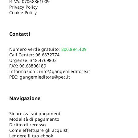
P.IVA: 07068861009
Privacy Policy
Cookie Policy
Contatti
Numero verde gratuito:
800.894.409
Call Center:
06.6872774
Urgenze:
348.4769803
FAX: 06.68806189
Informazioni:
info@gangemieditore.it
PEC: gangemieditore@pec.it
Navigazione
Sicurezza sui pagamenti
Modalità di pagamento
Diritto di recesso
Come effettuare gli acquisti
Leggere il tuo ebook