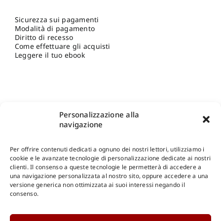
Sicurezza sui pagamenti
Modalità di pagamento
Diritto di recesso
Come effettuare gli acquisti
Leggere il tuo ebook
Personalizzazione alla
navigazione
Per offrire contenuti dedicati a ognuno dei nostri lettori, utilizziamo i
cookie e le avanzate tecnologie di personalizzazione dedicate ai nostri
clienti. Il consenso a queste tecnologie le permetterà di accedere a
una navigazione personalizzata al nostro sito, oppure accedere a una
Shop Gangemi Editore
-
Pagamenti Sicuri e anche Rateali
.
versione generica non ottimizzata ai suoi interessi negando il
consenso.