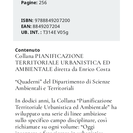
Pagine:
256
ISBN:
9788849207200
EAN:
8849207204
UB. INT. :
T314E V05g
Contenuto
Collana PIANIFICAZIONE
TERRITORIALE URBANISTICA ED
AMBIENTALE diretta da Enrico Costa
“Quaderni” del Dipartimento di Scienze
Ambientali e Territoriali
In dodici anni, la Collana “Pianificazione
Territoriale Urbanistica ed Ambientale” ha
sviluppato una serie di linee ambiziose
sullo specifico campo disciplinare, così
richiamate su ogni volume: “Oggi