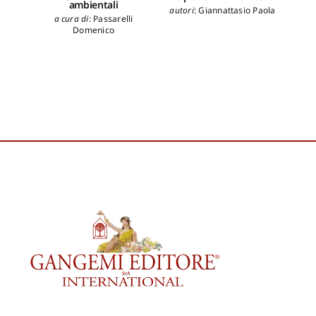
ambientali
leg
autori
:
Giannattasio Paola
a cura di
:
Passarelli
au
Domenico