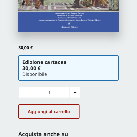
Proposte di pubblicazione
Gangemi Editore
30,00
€
Newsletter
Scegli
Edizione cartacea
la
30,00 €
versione
Disponibile
Pianificazione
e
sostenibilità
Aggiungi al carrello
quantità
Acquista anche su