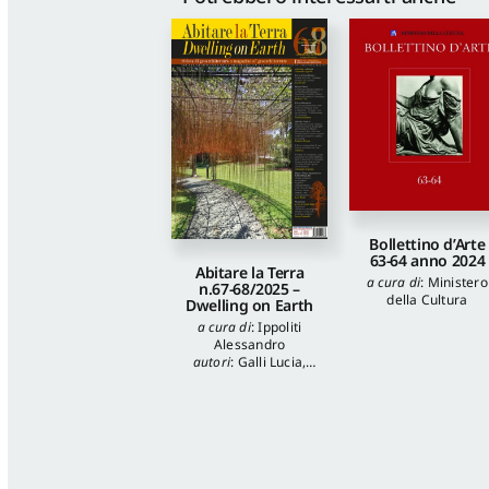
Bollettino d’Arte
63-64 anno 2024
Abitare la Terra
a cura di
:
Ministero
n.67-68/2025 –
della Cultura
Dwelling on Earth
a cura di
:
Ippoliti
Alessandro
autori
:
Galli Lucia
,
Tuzi Stefania
,
Veronica Balboni
,
Morgia Federica
,
Anna Lei
,
Capanna
Alessandra
,
Reale
Luca
,
Spita Leone
,
Jacopo Mannello