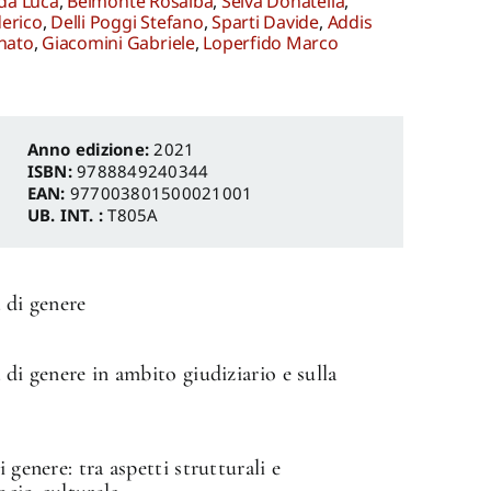
da Luca
,
Belmonte Rosalba
,
Selva Donatella
,
erico
,
Delli Poggi Stefano
,
Sparti Davide
,
Addis
nato
,
Giacomini Gabriele
,
Loperfido Marco
Anno edizione:
2021
ISBN:
9788849240344
EAN:
977003801500021001
UB. INT. :
T805A
 di genere
 di genere in ambito giudiziario e sulla
 genere: tra aspetti strutturali e