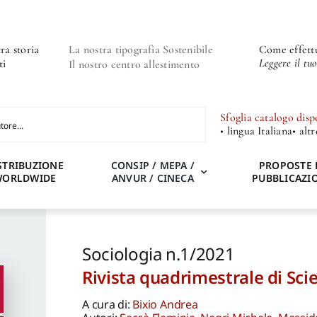
ra storia
La nostra tipografia Sostenibile
Come effettu
Leggere il tu
ti
Il nostro centro allestimento
Sfoglia catalogo disp
• lingua Italiana
• alt
STRIBUZIONE
CONSIP / MEPA /
PROPOSTE 
WORLDWIDE
ANVUR / CINECA
PUBBLICAZI
Sociologia n.1/2021
Rivista quadrimestrale di Scie
A cura di:
Bixio Andrea