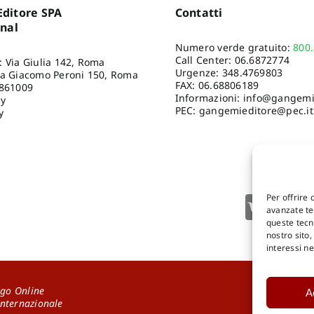
ditore SPA
Contatti
onal
Numero verde gratuito:
800
Call Center:
06.6872774
: Via Giulia 142, Roma
Urgenze:
348.4769803
ia Giacomo Peroni 150, Roma
FAX: 06.68806189
8861009
Informazioni:
info@gangemie
cy
PEC: gangemieditore@pec.it
y
Per offrire 
avanzate tec
queste tecn
nostro sito
interessi n
go Online
A
DOWNLOA
Internazionale