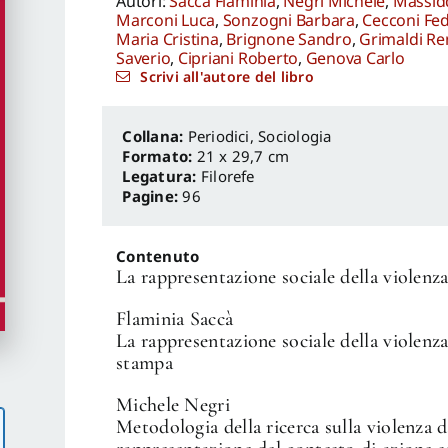
Autori:
Saccà Flaminia
,
Negri Michele
,
Massid
Marconi Luca
,
Sonzogni Barbara
,
Cecconi Fed
Maria Cristina
,
Brignone Sandro
,
Grimaldi Re
Saverio
,
Cipriani Roberto
,
Genova Carlo
Scrivi all'autore del libro
Periodici
,
Sociologia
Formato:
21 x 29,7 cm
Legatura:
Filorefe
Pagine:
96
Contenuto
La rappresentazione sociale della violenza
Flaminia Saccà
La rappresentazione sociale della violenza
stampa
Michele Negri
Metodologia della ricerca sulla violenza di