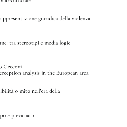
ocio-culturale
 rappresentazione giuridica della violenza
ne: tra stereotipi e media logic
co Cecconi
erception analysis in the European area
bilità o mito nell’era della
po e precariato