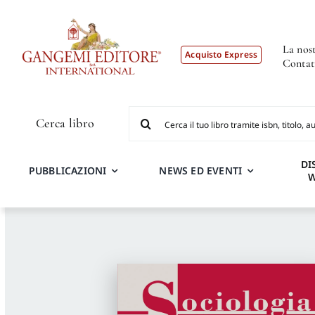
Salta
al
contenuto
La nost
Acquisto Express
Contat
Cerca
Cerca libro
per:
DI
PUBBLICAZIONI
NEWS ED EVENTI