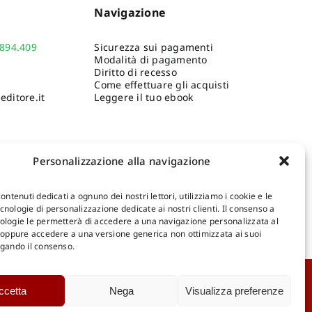
Navigazione
.894.409
Sicurezza sui pagamenti
Modalità di pagamento
Diritto di recesso
Come effettuare gli acquisti
ditore.it
Leggere il tuo ebook
Personalizzazione alla navigazione
contenuti dedicati a ognuno dei nostri lettori, utilizziamo i cookie e le
nologie di personalizzazione dedicate ai nostri clienti. Il consenso a
ologie le permetterà di accedere a una navigazione personalizzata al
Shop Gangemi Editore
-
Pagamenti Sicuri e anche Rateali
.
, oppure accedere a una versione generica non ottimizzata ai suoi
egando il consenso.
Catalogo Online
ccetta
Nega
Visualizza preferenze
D
Catalogo Internazionale