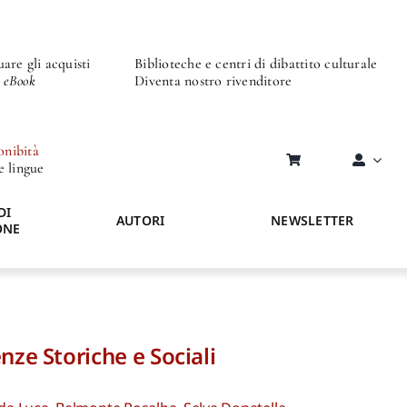
are gli acquisti
Biblioteche e centri di dibattito culturale
o eBook
Diventa nostro rivenditore
onibità
re lingue
DI
AUTORI
NEWSLETTER
ONE
nze Storiche e Sociali