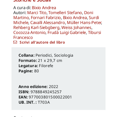
A cura di:
Bixio Andrea
Autori:
Marci Tito
,
Tomelleri Stefano
,
Doni
Martino
,
Fornari Fabrizio
,
Bixio Andrea
,
Surdi
Michele
,
Cavalli Alessandro
,
Müller Hans-Peter
,
Rehberg Karl-Siebgberg
,
Weiss Johannes
,
Cocozza Antonio
,
Frudà Luigi Gabriele
,
Tibursi
Francesco
Scrivi all'autore del libro
Periodici
,
Sociologia
Formato:
21 x 29,7 cm
Legatura:
Filorefe
Pagine:
80
Anno edizione:
2022
ISBN:
9788849245257
EAN:
977003801500022001
UB. INT. :
T703A