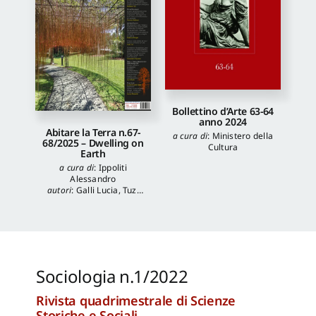
Bollettino d’Arte 63-64
anno 2024
Abitare la Terra n.67-
a cura di
:
Ministero della
68/2025 – Dwelling on
Cultura
Earth
a cura di
:
Ippoliti
Alessandro
autori
:
Galli Lucia
,
Tuzi
Stefania
,
Veronica
Balboni
,
Morgia
Federica
,
Anna Lei
,
Capanna Alessandra
,
Reale Luca
,
Spita Leone
,
Jacopo Mannello
Sociologia n.1/2022
Rivista quadrimestrale di Scienze
Storiche e Sociali