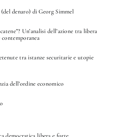
a (del denaro) di Georg Simmel
atene”? Un’analisi dell’azione tra libera
ale contemporanea
 detenute tra istanze securitarie e utopie
anzia dell’ordine economico
io
a democratica libera e forte