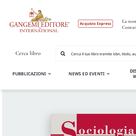
Salta
al
contenuto
La nost
Acquisto Express
Contat
Cerca
Cerca libro
per:
DI
PUBBLICAZIONI
NEWS ED EVENTI