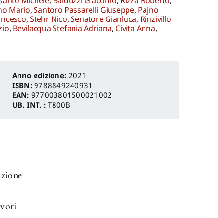
santo Michele
,
Balduzzi Giacomo
,
Rizza Roberto
,
no Mario
,
Santoro Passarelli Giuseppe
,
Pajno
ancesco
,
Stehr Nico
,
Senatore Gianluca
,
Rinzivillo
zio
,
Bevilacqua Stefania Adriana
,
Civita Anna
,
Anno edizione:
2021
ISBN:
9788849240931
EAN:
977003801500021002
UB. INT. :
T800B
uzione
avori