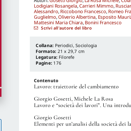
Autori:
Gosetti Giorgio
,
La Rosa Michele
,
Cola
Lodigiani Rosangela
,
Carrieri Mimmo
,
Ruscia
Alessandro
,
Riccobono Francesco
,
Romeo Fr
Guglielmo
,
Oliverio Albertina
,
Esposito Mauri
Mattesini Maria Chiara
,
Bonini Francesco
Scrivi all'autore del libro
Periodici
,
Sociologia
Formato:
21 x 29,7 cm
Legatura:
Filorefe
Pagine:
176
Contenuto
Lavoro: traiettorie del cambiamento
Giorgio Gosetti, Michele La Rosa
Lavoro e “società dei lavori”. Una introd
Giorgio Gosetti
Elementi per un’analisi della società dei l