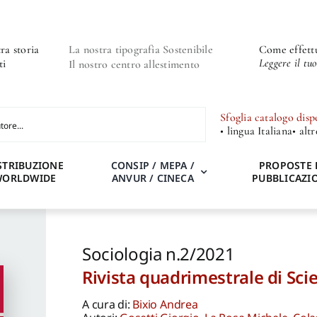
ra storia
La nostra tipografia Sostenibile
Come effettu
Leggere il tu
ti
Il nostro centro allestimento
Sfoglia catalogo disp
• lingua Italiana
• alt
STRIBUZIONE
CONSIP / MEPA /
PROPOSTE 
WORLDWIDE
ANVUR / CINECA
PUBBLICAZI
Sociologia n.2/2021
Rivista quadrimestrale di Scie
A cura di:
Bixio Andrea