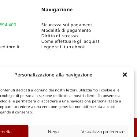
Navigazione
.894.409
Sicurezza sui pagamenti
Modalità di pagamento
Diritto di recesso
Come effettuare gli acquisti
ditore.it
Leggere il tuo ebook
Personalizzazione alla navigazione
contenuti dedicati a ognuno dei nostri lettori, utilizziamo i cookie e le
nologie di personalizzazione dedicate ai nostri clienti. Il consenso a
ologie le permetterà di accedere a una navigazione personalizzata al
Shop Gangemi Editore
-
Pagamenti Sicuri e anche Rateali
.
, oppure accedere a una versione generica non ottimizzata ai suoi
egando il consenso.
Catalogo Online
ccetta
Nega
Visualizza preferenze
D
Catalogo Internazionale