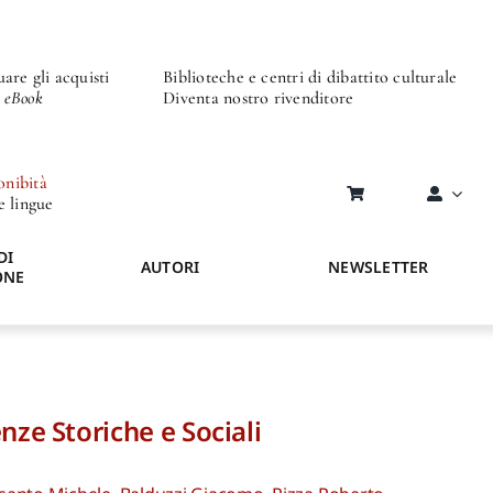
are gli acquisti
Biblioteche e centri di dibattito culturale
o eBook
Diventa nostro rivenditore
onibità
re lingue
DI
AUTORI
NEWSLETTER
ONE
nze Storiche e Sociali