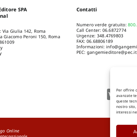
ditore SPA
Contatti
onal
Numero verde gratuito:
800
Call Center:
06.6872774
: Via Giulia 142, Roma
Urgenze:
348.4769803
ia Giacomo Peroni 150, Roma
FAX: 06.68806189
8861009
Informazioni:
info@gangemie
cy
PEC: gangemieditore@pec.it
y
Per offrire 
avanzate tec
queste tecn
nostro sito
interessi n
go Online
A
DOWNLOA
Internazionale