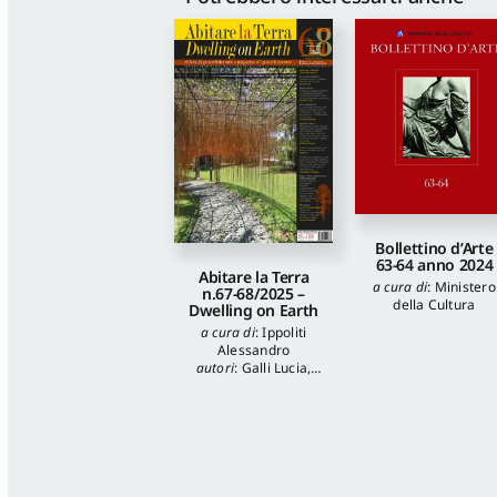
Bollettino d’Arte
63-64 anno 2024
Abitare la Terra
a cura di
:
Ministero
n.67-68/2025 –
della Cultura
Dwelling on Earth
a cura di
:
Ippoliti
Alessandro
autori
:
Galli Lucia
,
Tuzi Stefania
,
Veronica Balboni
,
Morgia Federica
,
Anna Lei
,
Capanna
Alessandra
,
Reale
Luca
,
Spita Leone
,
Jacopo Mannello