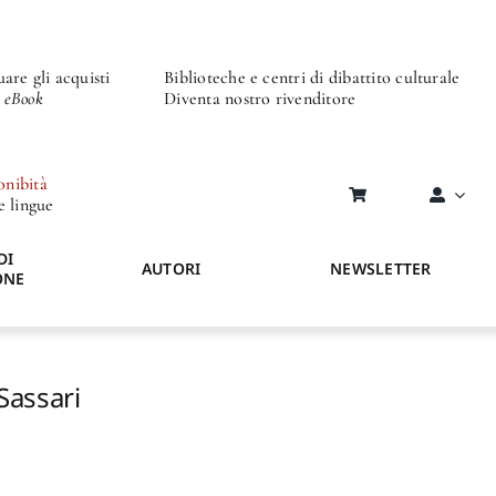
are gli acquisti
Biblioteche e centri di dibattito culturale
o eBook
Diventa nostro rivenditore
onibità
re lingue
DI
AUTORI
NEWSLETTER
ONE
 Sassari