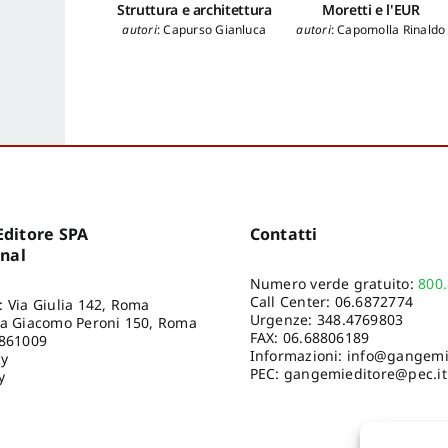
Struttura e architettura
Moretti e l'EUR
autori
:
Capurso Gianluca
autori
:
Capomolla Rinaldo
ditore SPA
Contatti
onal
Numero verde gratuito:
800
Call Center:
06.6872774
: Via Giulia 142, Roma
Urgenze:
348.4769803
ia Giacomo Peroni 150, Roma
FAX: 06.68806189
8861009
Informazioni:
info@gangemie
cy
PEC: gangemieditore@pec.it
y