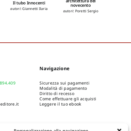
architettura del
Il tubo Innocenti
Italian 
novecento
autori
:
Giannetti Ilaria
autori
:
Po
autori
:
Poretti Sergio
Navigazione
.894.409
Sicurezza sui pagamenti
Modalità di pagamento
Diritto di recesso
Come effettuare gli acquisti
ditore.it
Leggere il tuo ebook
Personalizzazione alla navigazione