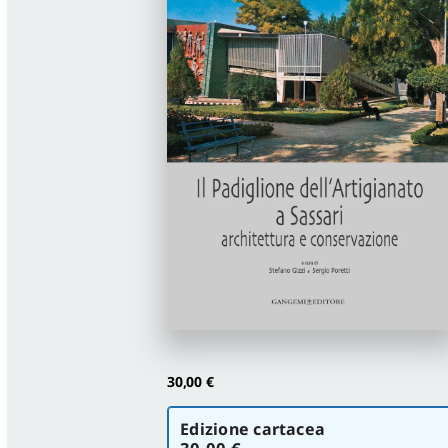
30,00
€
Scegli
Edizione cartacea
la