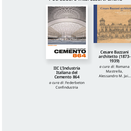
Cesare Bazzani
architetto (1873-
1939)
a cura di
:
Romana
IIC L’Industria
Mastrella
,
Italiana del
Alessandro M. Jaia
Cemento 864
autori
:
Luca
a cura di
:
Federbeton
Quattrocchi
,
Katia
Confindustria
Onori
,
Francesca
Piantoni
,
Valentina
Piscitelli