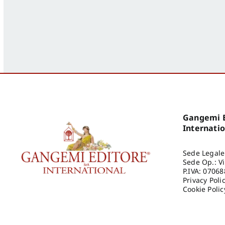
Gangemi E
Internati
Sede Legale
Sede Op.: V
P.IVA: 0706
Privacy Poli
Cookie Polic