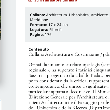
Scrivi all'autore del libro
Architettura, Urbanistica, Ambiente
,
Meridione
Formato:
17 x 24 cm
Legatura:
Filorefe
Pagine:
176
Contenuto
Collana Architettura e Costruzione /3 dir
Ormai da un anno tutelato ope legis (term
regionale -, ha superato i fatidici cinquan
Sassari – progettato da Ubaldo Badas, per
poco considerato dalla critica, rapprese
contemporanea, che unisce a significativi 
particolare apparato decorativo. Il Minist
(Direzione Generale per l’Architettura 
i Beni Architettonici e il Paesaggio per l
dell’Università e della Ricerca (Dipartime