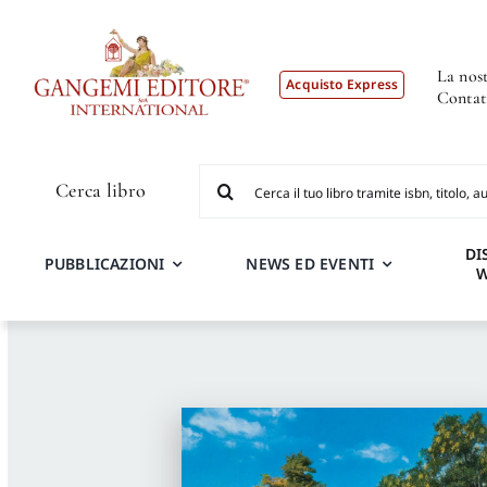
Salta
al
contenuto
La nost
Acquisto Express
Contat
Cerca
Cerca libro
per:
DI
PUBBLICAZIONI
NEWS ED EVENTI