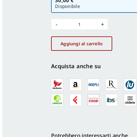
30,00 €
versione
Disponibile
Il
Padiglione
dell'Artigianato
Aggiungi al carrello
a
Sassari
quantità
Acquista anche su
Potrebbero interessarti anche