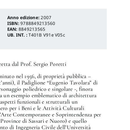
Anno edizione:
2007
ISBN:
9788849213560
EAN:
8849213565
UB. INT. :
T401B V91e V05c
etta dal Prof. Sergio Poretti
inato nel 1956, di proprietà pubblica –
t’anni), il Padiglione “Eugenio Tavolara” di
sonaggio poliedrico e singolare -, finora
nta un esempio emblematico di architettura
aspetti funzionali e strutturali un
ero per i Beni e le Attività Culturali
e l’Arte Contemporanee e Soprintendenza per
e Province di Sassari e Nuoro) e quello
nto di Ingegneria Civile dell’Università