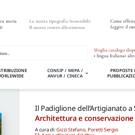
ra storia
La nostra tipografia Sostenibile
Come effettu
Leggere il tu
ti
Il nostro centro allestimento
Sfoglia catalogo disp
• lingua Italiana
• alt
STRIBUZIONE
CONSIP / MEPA /
PROPOSTE 
WORLDWIDE
ANVUR / CINECA
PUBBLICAZI
Il Padiglione dell’Artigianato a
Architettura e conservazione
A cura di:
Gizzi Stefano
,
Poretti Sergio